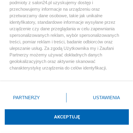
podmioty z salon24.pl uzyskujemy dostęp i
Społeczeństwo
przechowujemy informacje na urządzeniu oraz
przetwarzamy dane osobowe, takie jak unikalne
Kultura
identyfikatory, standardowe informacje wysyłane przez
urządzenie czy dane przeglądania w celu zapewniania
spersonalizowanych reklam, wybór spersonalizowanych
treści, pomiar reklam i treści, badanie odbiorców oraz
ulepszanie usług. Za zgodą Użytkownika my i Zaufani
X
Facebook
Instagram
Youtube
Partnerzy możemy używać dokładnych danych
geolokalizacyjnych oraz aktywnie skanować
charakterystykę urządzenia do celów identyfikacji.
Web Content Media sp. z o. o. © 2022
Ponieważ cenimy Twoją prywatność, prosimy o zgodę na
korzystanie z tych technologii poprzez kliknięcie
„Akceptuję”. Zgoda jest dobrowolna i zawsze możesz ją
Pomoc
O nas
Praca
Reklama
Kontakt
zmienić/wycofać klikając przycisk ustawień prywatności
PARTNERZY
USTAWIENIA
znajdujący się w lewym dolnym rogu strony
. Niektóre
rodzaje przetwarzania danych nie wymagają zgody
użytkownika, ale masz prawo sprzeciwić się takiemu
AKCEPTUJĘ
przetwarzaniu. Preferencje będą miały zastosowania tylko
Technologię dostarcza:
W3media.pl
na tej witrynie.