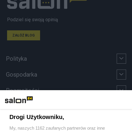
Podziel się swoją opinią
ZAŁÓŻ BLOG
Polityka
Gospodarka
Rozmaitości
Technologie
Drogi Użytkowniku,
Sport
My, naszych 1162 zaufanych partnerów oraz inne