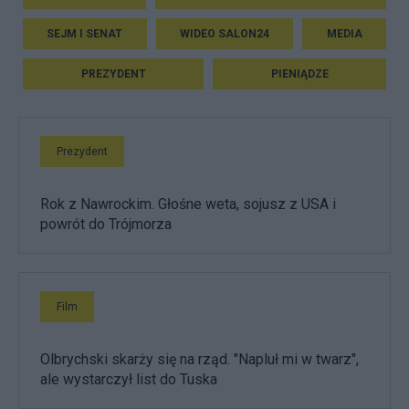
SEJM I SENAT
WIDEO SALON24
MEDIA
PREZYDENT
PIENIĄDZE
Prezydent
Rok z Nawrockim. Głośne weta, sojusz z USA i
powrót do Trójmorza
Film
Olbrychski skarży się na rząd. "Napluł mi w twarz",
ale wystarczył list do Tuska