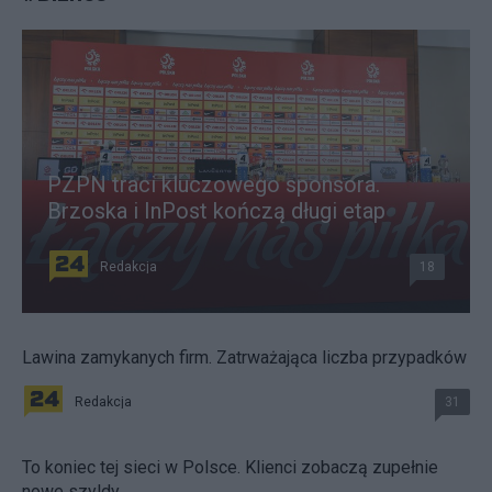
PZPN traci kluczowego sponsora.
Brzoska i InPost kończą długi etap
Redakcja
18
Lawina zamykanych firm. Zatrważająca liczba przypadków
Redakcja
31
To koniec tej sieci w Polsce. Klienci zobaczą zupełnie
nowe szyldy