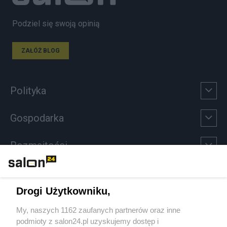
Podziel się swoją opinią
ZAŁÓŻ BLOG
Polityka
Gospodarka
Rozmaitości
Technologie
Drogi Użytkowniku,
Sport
My, naszych 1162 zaufanych partnerów oraz inne
podmioty z salon24.pl uzyskujemy dostęp i