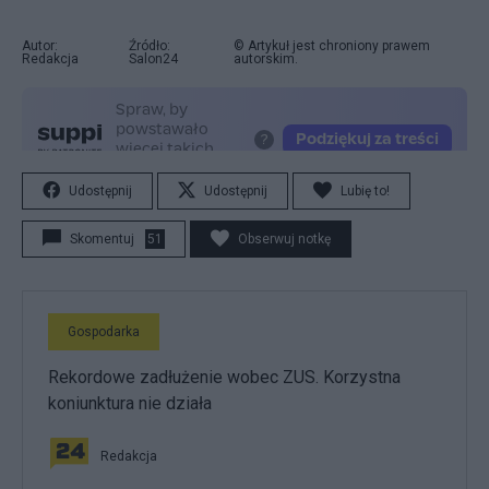
Autor:
Źródło:
© Artykuł jest chroniony prawem
Redakcja
Salon24
autorskim.
Udostępnij
Udostępnij
Lubię to!
Skomentuj
51
Obserwuj notkę
Gospodarka
Rekordowe zadłużenie wobec ZUS. Korzystna
koniunktura nie działa
Redakcja