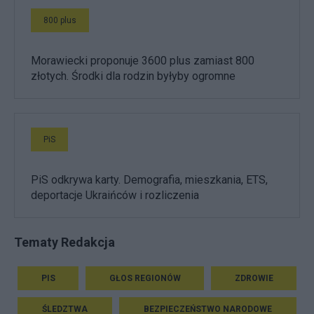
800 plus
Morawiecki proponuje 3600 plus zamiast 800
złotych. Środki dla rodzin byłyby ogromne
PiS
PiS odkrywa karty. Demografia, mieszkania, ETS,
deportacje Ukraińców i rozliczenia
Tematy Redakcja
PIS
GŁOS REGIONÓW
ZDROWIE
ŚLEDZTWA
BEZPIECZEŃSTWO NARODOWE