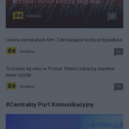
Brzoska i InPost kończą długi etap
Redakcja
18
Lawina zamykanych firm. Zatrważająca liczba przypadków
Redakcja
31
To koniec tej sieci w Polsce. Klienci zobaczą zupełnie
nowe szyldy
Redakcja
14
#
Centralny Port Komunikacyjny