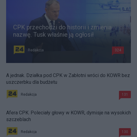
CPK przechodzi do historii i zmienia
nazwę. Tusk właśnie ją ogłosił
Redakcja
324
A jednak. Działka pod CPK w Zabłotni wróci do KOWR bez
uszczerbku dla budżetu
Redakcja
131
Afera CPK. Poleciały głowy w KOWR, dymisje na wysokich
szczeblach
Redakcja
130