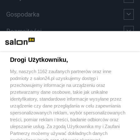
Gospodarka
Rozmaitości
Technologie
Drogi Użytkowniku,
Sport
My, naszych 1162 zaufanych partnerów oraz inne
podmioty z salon24.pl uzyskujemy dostęp i
Społeczeństwo
przechowujemy informacje na urządzeniu oraz
przetwarzamy dane osobowe, takie jak unikalne
Kultura
identyfikatory, standardowe informacje wysyłane przez
urządzenie czy dane przeglądania w celu zapewniania
spersonalizowanych reklam, wybór spersonalizowanych
treści, pomiar reklam i treści, badanie odbiorców oraz
ulepszanie usług. Za zgodą Użytkownika my i Zaufani
X
Facebook
Instagram
Youtube
Partnerzy możemy używać dokładnych danych
geolokalizacyjnych oraz aktywnie skanować