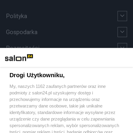
Polityka
Gospodarka
Rozmaitości
Technologie
Drogi Użytkowniku,
Sport
My, naszych 1162 zaufanych partnerów oraz inne
podmioty z salon24.pl uzyskujemy dostęp i
Społeczeństwo
przechowujemy informacje na urządzeniu oraz
przetwarzamy dane osobowe, takie jak unikalne
Kultura
identyfikatory, standardowe informacje wysyłane przez
urządzenie czy dane przeglądania w celu zapewniania
spersonalizowanych reklam, wybór spersonalizowanych
treści, pomiar reklam i treści, badanie odbiorców oraz