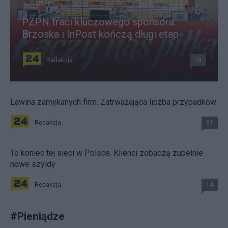
PZPN traci kluczowego sponsora.
Brzoska i InPost kończą długi etap
Redakcja
18
Lawina zamykanych firm. Zatrważająca liczba przypadków
Redakcja
31
To koniec tej sieci w Polsce. Klienci zobaczą zupełnie
nowe szyldy
Redakcja
14
#
Pieniądze