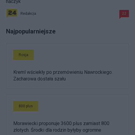
haczyk
Redakcja
22
Najpopularniejsze
Rosja
Kreml wściekły po przemówieniu Nawrockiego.
Zacharowa dostała szału
800 plus
Morawiecki proponuje 3600 plus zamiast 800
złotych. Środki dla rodzin byłyby ogromne