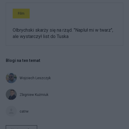
Film
Olbrychski skarży się na rząd. "Napluł mi w twarz",
ale wystarczył list do Tuska
Blogi na ten temat
Wojciech Leszczyk
Zbigniew Kuźmiuk
catrw