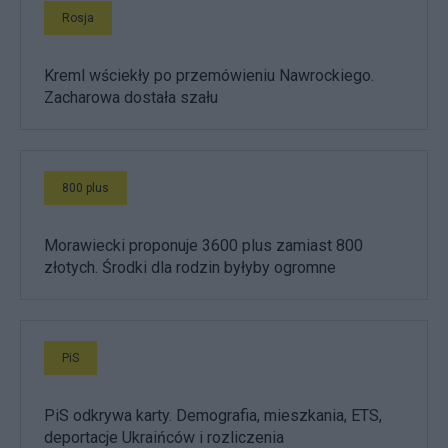
Rosja
Kreml wściekły po przemówieniu Nawrockiego.
Zacharowa dostała szału
800 plus
Morawiecki proponuje 3600 plus zamiast 800
złotych. Środki dla rodzin byłyby ogromne
PiS
PiS odkrywa karty. Demografia, mieszkania, ETS,
deportacje Ukraińców i rozliczenia