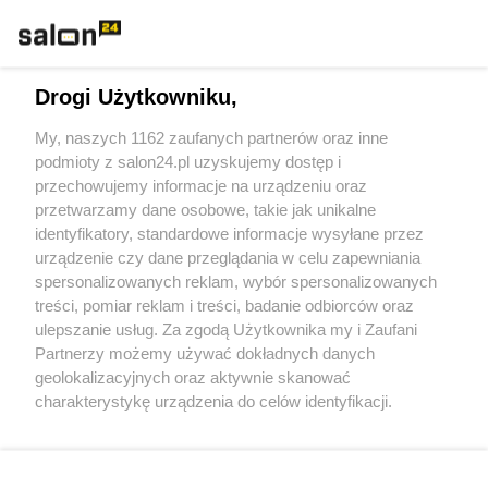
Technologie
Drogi Użytkowniku,
Sport
My, naszych 1162 zaufanych partnerów oraz inne
podmioty z salon24.pl uzyskujemy dostęp i
Społeczeństwo
przechowujemy informacje na urządzeniu oraz
przetwarzamy dane osobowe, takie jak unikalne
Kultura
identyfikatory, standardowe informacje wysyłane przez
urządzenie czy dane przeglądania w celu zapewniania
spersonalizowanych reklam, wybór spersonalizowanych
treści, pomiar reklam i treści, badanie odbiorców oraz
ulepszanie usług. Za zgodą Użytkownika my i Zaufani
X
Facebook
Instagram
Youtube
Partnerzy możemy używać dokładnych danych
geolokalizacyjnych oraz aktywnie skanować
charakterystykę urządzenia do celów identyfikacji.
Web Content Media sp. z o. o. © 2022
Ponieważ cenimy Twoją prywatność, prosimy o zgodę na
korzystanie z tych technologii poprzez kliknięcie
„Akceptuję”. Zgoda jest dobrowolna i zawsze możesz ją
Pomoc
O nas
Praca
Reklama
Kontakt