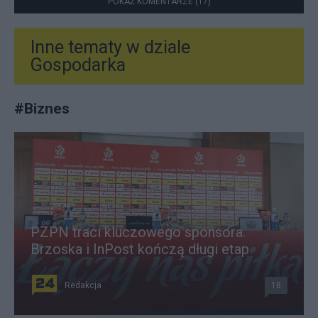
POKAŻ KOMENTARZE (17)
Inne tematy w dziale
Gospodarka
#
Biznes
PZPN traci kluczowego sponsora.
Brzoska i InPost kończą długi etap
Redakcja
18