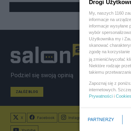
Drogi Użytkow
My, naszych 1160 zau
informacje na urządze
informacje wysyłane 
wybór spersonalizowan
Użytkownika my i Zau
skanować charakterys
zgodę na korzystanie 
ją zmienić/wycofać kl
Niektóre rodzaje prz
takiemu przetwarzaniu
Podziel się swoją opinią
Zapoznaj się z poniż
internetowych. Szcze
ZAŁÓŻ BLOG
Prywatności
i
Cookie
X
Facebook
Instagram
PARTNERZY
Youtube