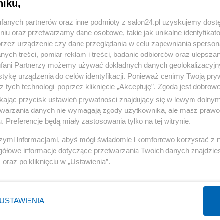
niku,
« WRÓĆ DO NOTKI
fanych partnerów oraz inne podmioty z salon24.pl uzyskujemy dost
niu oraz przetwarzamy dane osobowe, takie jak unikalne identyfikat
przez urządzenie czy dane przeglądania w celu zapewniania sperson
ych treści, pomiar reklam i treści, badanie odbiorców oraz ulepszan
fani Partnerzy możemy używać dokładnych danych geolokalizacyjn
tykę urządzenia do celów identyfikacji. Ponieważ cenimy Twoją pry
Polityka
Gospodarka
z tych technologii poprzez kliknięcie „Akceptuję”. Zgoda jest dobro
PiS
Biznes
ikając przycisk ustawień prywatności znajdujący się w lewym dolny
etwarzania danych nie wymagają zgody użytkownika, ale masz prawo 
Rząd
Pieniądze
. Preferencje będą miały zastosowania tylko na tej witrynie.
Prezydent
Centralny Port Komunikacyjny
szymi informacjami, abyś mógł świadomie i komfortowo korzystać z
NATO
Inwestycje
gółowe informacje dotyczące przetwarzania Twoich danych znajdzi
KO
Podatki
s
oraz po kliknięciu w „Ustawienia”.
WIĘCEJ
WIĘCEJ
USTAWIENIA