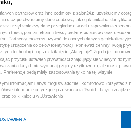
niku,
« WRÓĆ DO NOTKI
fanych partnerów oraz inne podmioty z salon24.pl uzyskujemy dost
niu oraz przetwarzamy dane osobowe, takie jak unikalne identyfikat
przez urządzenie czy dane przeglądania w celu zapewniania sperson
ych treści, pomiar reklam i treści, badanie odbiorców oraz ulepszan
fani Partnerzy możemy używać dokładnych danych geolokalizacyjn
tykę urządzenia do celów identyfikacji. Ponieważ cenimy Twoją pry
Polityka
Gospodarka
z tych technologii poprzez kliknięcie „Akceptuję”. Zgoda jest dobro
PiS
Biznes
ikając przycisk ustawień prywatności znajdujący się w lewym dolny
etwarzania danych nie wymagają zgody użytkownika, ale masz prawo 
Rząd
Pieniądze
. Preferencje będą miały zastosowania tylko na tej witrynie.
Prezydent
Centralny Port Komunikacyjny
szymi informacjami, abyś mógł świadomie i komfortowo korzystać z
NATO
Inwestycje
gółowe informacje dotyczące przetwarzania Twoich danych znajdzi
KO
Podatki
s
oraz po kliknięciu w „Ustawienia”.
WIĘCEJ
WIĘCEJ
USTAWIENIA