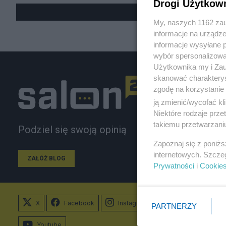
Drogi Użytkow
My, naszych 1162 zau
informacje na urządze
informacje wysyłane 
wybór spersonalizowan
Użytkownika my i Zau
skanować charakterys
zgodę na korzystanie 
ją zmienić/wycofać kl
Niektóre rodzaje prz
takiemu przetwarzaniu
Podziel się swoją opinią
Zapoznaj się z poniż
internetowych. Szcze
ZAŁÓŻ BLOG
Prywatności
i
Cookie
X
Facebook
Instagram
PARTNERZY
Youtube