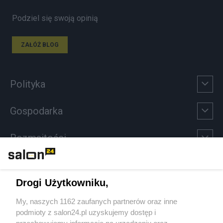
Podziel się swoją opinią
ZAŁÓŻ BLOG
Polityka
Gospodarka
Rozmaitości
Technologie
Drogi Użytkowniku,
Sport
My, naszych 1162 zaufanych partnerów oraz inne
podmioty z salon24.pl uzyskujemy dostęp i
Społeczeństwo