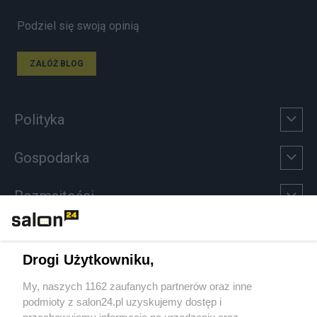
Podziel się swoją opinią
ZAŁÓŻ BLOG
Polityka
Gospodarka
Rozmaitości
Technologie
Drogi Użytkowniku,
Sport
My, naszych 1162 zaufanych partnerów oraz inne
podmioty z salon24.pl uzyskujemy dostęp i
Społeczeństwo