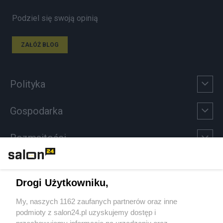
Podziel się swoją opinią
ZAŁÓŻ BLOG
Polityka
Gospodarka
Rozmaitości
Technologie
Drogi Użytkowniku,
Sport
My, naszych 1162 zaufanych partnerów oraz inne
podmioty z salon24.pl uzyskujemy dostęp i
Społeczeństwo