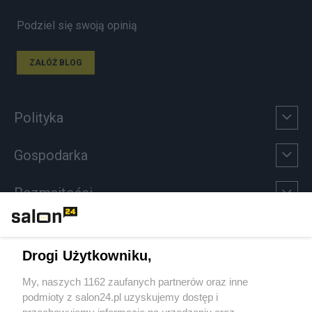
Podziel się swoją opinią
ZAŁÓŻ BLOG
Polityka
Gospodarka
Rozmaitości
Technologie
Drogi Użytkowniku,
Sport
My, naszych 1162 zaufanych partnerów oraz inne
podmioty z salon24.pl uzyskujemy dostęp i
Społeczeństwo