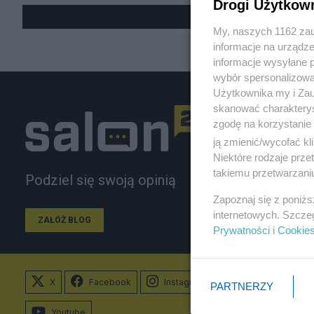
Drogi Użytkow
My, naszych 1162 zau
informacje na urządze
informacje wysyłane 
wybór spersonalizowan
Użytkownika my i Zau
skanować charakterys
zgodę na korzystanie 
ją zmienić/wycofać kl
Niektóre rodzaje prz
takiemu przetwarzaniu
Podziel się swoją opinią
Zapoznaj się z poniż
internetowych. Szcze
ZAŁÓŻ BLOG
Prywatności
i
Cookie
X
Facebook
Instagram
PARTNERZY
Youtube