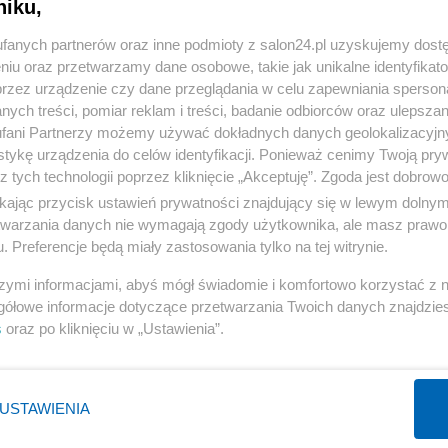
niku,
« WRÓĆ DO NOTKI
fanych partnerów oraz inne podmioty z salon24.pl uzyskujemy dost
niu oraz przetwarzamy dane osobowe, takie jak unikalne identyfikat
przez urządzenie czy dane przeglądania w celu zapewniania sperson
ych treści, pomiar reklam i treści, badanie odbiorców oraz ulepszan
fani Partnerzy możemy używać dokładnych danych geolokalizacyjn
tykę urządzenia do celów identyfikacji. Ponieważ cenimy Twoją pry
Polityka
Gospodarka
z tych technologii poprzez kliknięcie „Akceptuję”. Zgoda jest dobro
Rosja
Biznes
ikając przycisk ustawień prywatności znajdujący się w lewym dolny
etwarzania danych nie wymagają zgody użytkownika, ale masz prawo 
PiS
Pieniądze
. Preferencje będą miały zastosowania tylko na tej witrynie.
Rząd
Centralny Port Komunikacyjny
szymi informacjami, abyś mógł świadomie i komfortowo korzystać z
Prezydent
Inwestycje
gółowe informacje dotyczące przetwarzania Twoich danych znajdzi
NATO
Podatki
s
oraz po kliknięciu w „Ustawienia”.
WIĘCEJ
WIĘCEJ
USTAWIENIA