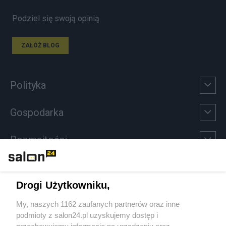
Podziel się swoją opinią
ZAŁÓŻ BLOG
Polityka
Gospodarka
Rozmaitości
Technologie
Drogi Użytkowniku,
Sport
My, naszych 1162 zaufanych partnerów oraz inne
podmioty z salon24.pl uzyskujemy dostęp i
Społeczeństwo