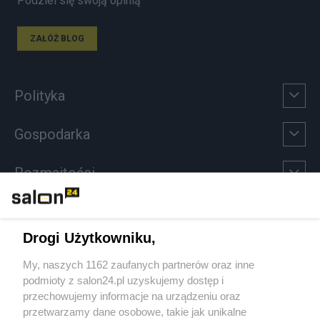
Podziel się swoją opinią
ZAŁÓŻ BLOG
Polityka
Gospodarka
Rozmaitości
Technologie
Drogi Użytkowniku,
Sport
My, naszych 1162 zaufanych partnerów oraz inne
podmioty z salon24.pl uzyskujemy dostęp i
Społeczeństwo
przechowujemy informacje na urządzeniu oraz
przetwarzamy dane osobowe, takie jak unikalne