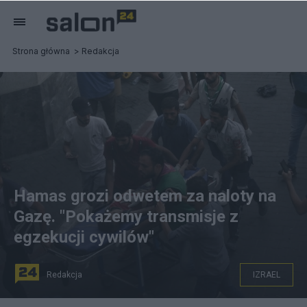
Strona główna
Redakcja
Hamas grozi odwetem za naloty na
Gazę. "Pokażemy transmisje z
egzekucji cywilów"
Redakcja
IZRAEL
Palestyńczycy biegną z rannym dzieckiem do szpitala w