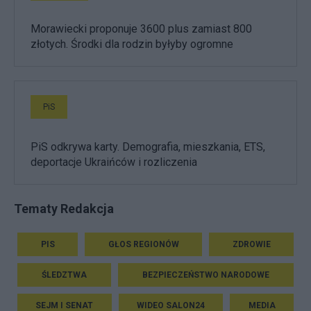
Morawiecki proponuje 3600 plus zamiast 800
złotych. Środki dla rodzin byłyby ogromne
PiS
PiS odkrywa karty. Demografia, mieszkania, ETS,
deportacje Ukraińców i rozliczenia
Tematy Redakcja
PIS
GŁOS REGIONÓW
ZDROWIE
ŚLEDZTWA
BEZPIECZEŃSTWO NARODOWE
SEJM I SENAT
WIDEO SALON24
MEDIA