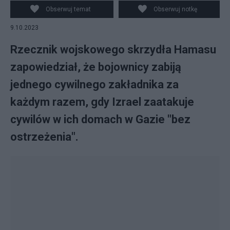
mieście Gaza, fot. PAP/EPA
Obserwuj temat
Obserwuj notkę
9.10.2023
Rzecznik wojskowego skrzydła Hamasu
zapowiedział, że bojownicy zabiją
jednego cywilnego zakładnika za
każdym razem, gdy Izrael zaatakuje
cywilów w ich domach w Gazie "bez
ostrzeżenia".