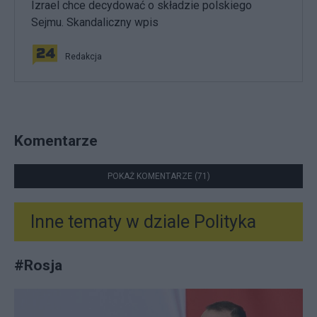
Izrael chce decydować o składzie polskiego
Sejmu. Skandaliczny wpis
Redakcja
Komentarze
POKAŻ KOMENTARZE (71)
Inne tematy w dziale
Polityka
#
Rosja