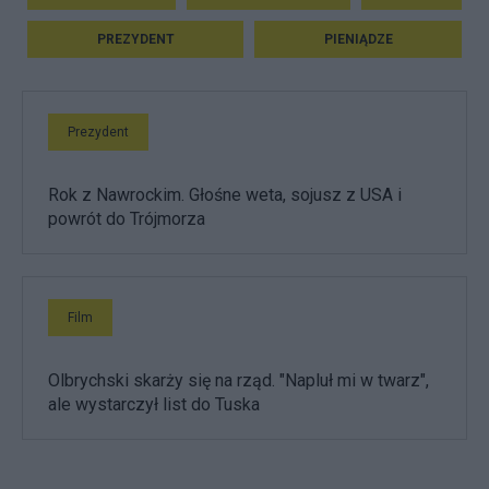
PREZYDENT
PIENIĄDZE
Prezydent
Rok z Nawrockim. Głośne weta, sojusz z USA i
powrót do Trójmorza
Film
Olbrychski skarży się na rząd. "Napluł mi w twarz",
ale wystarczył list do Tuska