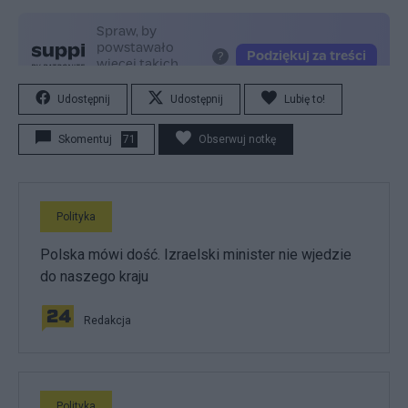
Udostępnij
Udostępnij
Lubię to!
Skomentuj
71
Obserwuj notkę
Polityka
Polska mówi dość. Izraelski minister nie wjedzie
do naszego kraju
Redakcja
Polityka