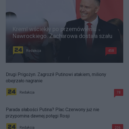
Kreml wściekły po przemówieniu
Nawrockiego. Zacharowa dostała szału
Redakcja
458
Drugi Prigożyn. Zagroził Putinowi atakiem, miliony
obejrzało nagranie
Redakcja
78
Parada słabości Putina? Plac Czerwony już nie
przypomina dawnej potęgi Rosji
Redakcja
206