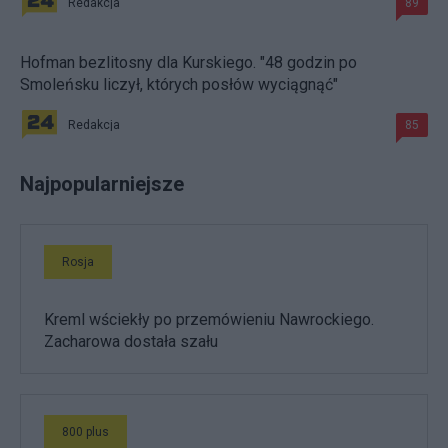
Redakcja
89
Hofman bezlitosny dla Kurskiego. "48 godzin po
Smoleńsku liczył, których posłów wyciągnąć"
Redakcja
85
Najpopularniejsze
Rosja
Kreml wściekły po przemówieniu Nawrockiego.
Zacharowa dostała szału
800 plus