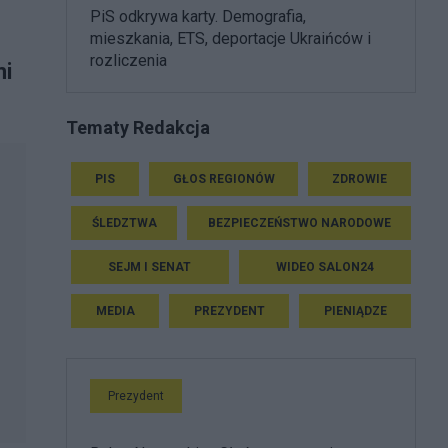
PiS odkrywa karty. Demografia,
mieszkania, ETS, deportacje Ukraińców i
rozliczenia
mi
Tematy Redakcja
PIS
GŁOS REGIONÓW
ZDROWIE
ŚLEDZTWA
BEZPIECZEŃSTWO NARODOWE
SEJM I SENAT
WIDEO SALON24
MEDIA
PREZYDENT
PIENIĄDZE
Prezydent