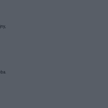
ny,
eba.