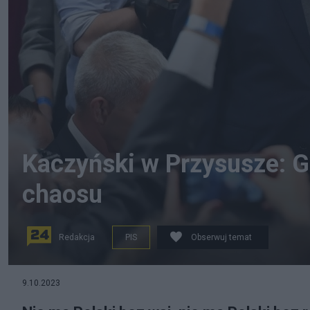
Kaczyński w Przysusze: G
chaosu
Redakcja
PIS
Obserwuj temat
Jarosław Kaczyński. Fot. PAP/Wojtek Jargiło
9.10.2023