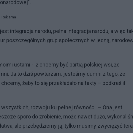
nonarodowej".
Reklama
 jest integracja narodu, pełna integracja narodu, a więc ta
kultur poszczególnych grup społecznych w jedną, narodow
 moimi ustami - iż chcemy być partią polskiej wsi, że
umni. Ja to dziś powtarzam: jesteśmy dumni z tego, że
chcemy, żeby to się przekładało na fakty – podkreślił
a wszystkich, rozwoju ku pełnej równości. – Ona jest
jeszcze sporo do zrobienie, może nawet dużo, wykonaliś
iełatwa, ale przebędziemy ją, tylko musimy zwyciężyć ter