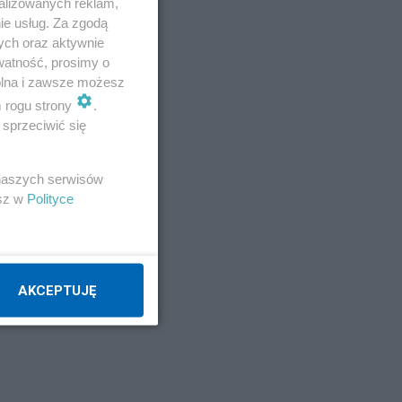
alizowanych reklam,
ie usług. Za zgodą
ych oraz aktywnie
watność, prosimy o
wolna i zawsze możesz
m rogu strony
.
sprzeciwić się
 naszych serwisów
esz w
Polityce
AKCEPTUJĘ