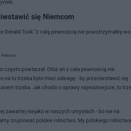
yński.
ciwstawić się Niemcom
e Donald Tusk "z całą pewnością nie powstrzymałby woj
Reklama
zo często powtarzał. Otóż on z cała pewnością nie
o na to trzeba było mieć odwagę - by przeciwstawić się
zasem trzeba. Jak chodzi o sprawy najważniejsze, to trz
tej zawartej niejako w naszych umysłach - bo nie na
mamy zrujnować polskie rolnictwo. My polskiego rolnictwa