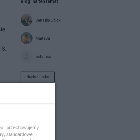
Blogi na ten temat
Jan Filip Libicki
się
MartaJa
iS.
estamos
Napisz notkę
ęp i przechowujemy
ory, standardowe