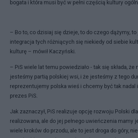
bogata i która musi być w pełni częścią kultury ogól
– Bo to, co dzisiaj się dzieje, to do czego dążymy, to
integracja tych różniących się niekiedy od siebie 
kulturę – mówił Kaczyński.
– PiS wiele lat temu powiedziało - tak się składa, że
jesteśmy partią polskiej wsi, i że jesteśmy z tego d
reprezentujemy polska wieś i chcemy być tak nadal i 
prezes PiS.
Jak zaznaczył, PiS realizuje opcję rozwoju Polski dl
realizowana, ale do jej pełnego uwieńczenia mamy 
wiele kroków do przodu, ale to jest droga do góry, n