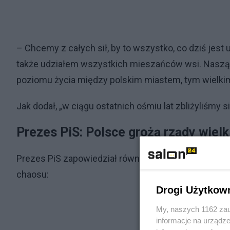
– Chcemy z całych sił, by to wszystko, co dziś jest
także udziałem wszystkich mieszańców wsi. Naszą i
poziomu życia między polskim miastem, tym wielkim
Jak dodał, „w ciągu ostatnich ośmiu lat zbliżyliśmy si
Prezes PiS: Polsce grożą rządy wiel
Prezes PiS zapowiedział równocześnie, że jeśli opoz
chaosu:
Drogi Użytkow
My, naszych 1162 zau
informacje na urządze