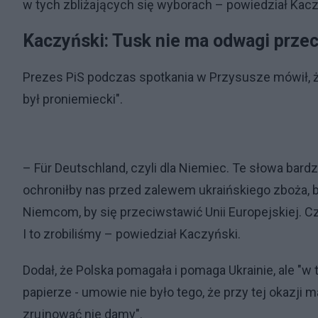
w tych zbliżających się wyborach – powiedział Kacz
Kaczyński: Tusk nie ma odwagi prze
Prezes PiS podczas spotkania w Przysusze mówił, ż
był proniemiecki".
– Für Deutschland, czyli dla Niemiec. Te słowa bard
ochroniłby nas przed zalewem ukraińskiego zboża, b
Niemcom, by się przeciwstawić Unii Europejskiej. C
I to zrobiliśmy – powiedział Kaczyński.
Dodał, że Polska pomagała i pomaga Ukrainie, ale "w 
papierze - umowie nie było tego, że przy tej okazji 
zrujnować nie damy".