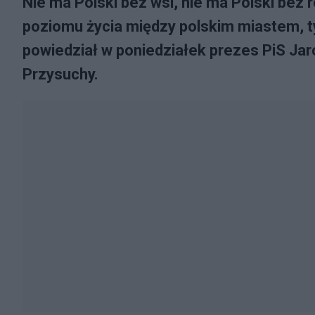
Nie ma Polski bez wsi, nie ma Polski bez 
poziomu życia między polskim miastem, ty
powiedział w poniedziałek prezes PiS Ja
Przysuchy.