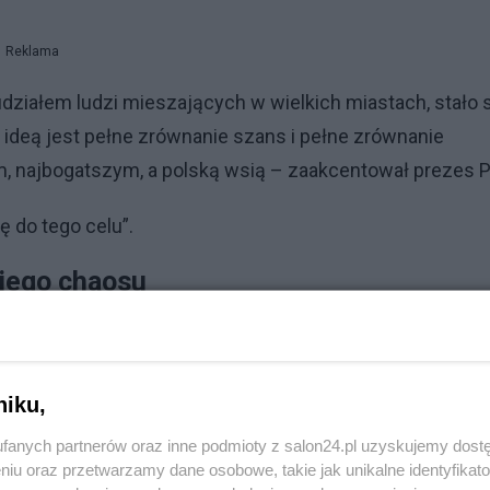
Reklama
 udziałem ludzi mieszających w wielkich miastach, stało 
deą jest pełne zrównanie szans i pełne zrównanie
, najbogatszym, a polską wsią – zaakcentował prezes P
ę do tego celu”.
kiego chaosu
ycja przejmie władzę, to Polsce grożą rządy wielkiego
niku,
Reklama
fanych partnerów oraz inne podmioty z salon24.pl uzyskujemy dost
niu oraz przetwarzamy dane osobowe, takie jak unikalne identyfikat