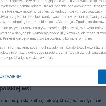
przez urządzenie czy dane przeglądania w celu zapewniania sperson
ych treści, pomiar reklam i treści, badanie odbiorców oraz ulepszan
fani Partnerzy możemy używać dokładnych danych geolokalizacyjn
 lokalnego przetwórstwa. Ale trzeba pamiętać, że
tykę urządzenia do celów identyfikacji. Ponieważ cenimy Twoją pry
z tych technologii poprzez kliknięcie „Akceptuję”. Zgoda jest dobro
 jeżeli druga strona stworzy rząd, to będzie on
ikając przycisk ustawień prywatności znajdujący się w lewym dolny
wać z Prezydentem, a to jest droga do anarchii.
etwarzania danych nie wymagają zgody użytkownika, ale masz prawo 
. Preferencje będą miały zastosowania tylko na tej witrynie.
szymi informacjami, abyś mógł świadomie i komfortowo korzystać z
gółowe informacje dotyczące przetwarzania Twoich danych znajdzi
s
oraz po kliknięciu w „Ustawienia”.
USTAWIENIA
polskiej wsi
docenić polską kulturę ludową, która jest niesłychanie