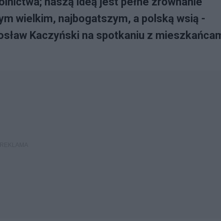
rolnictwa; naszą ideą jest pełne zrównanie
m wielkim, najbogatszym, a polską wsią -
rosław Kaczyński na spotkaniu z mieszkańca