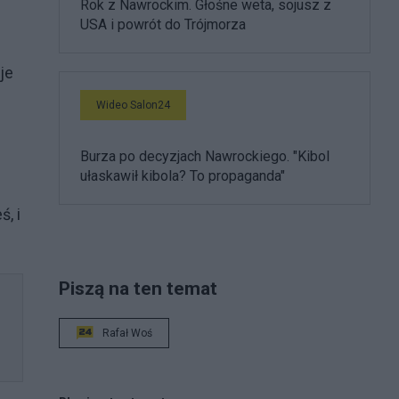
Rok z Nawrockim. Głośne weta, sojusz z
USA i powrót do Trójmorza
je
Wideo Salon24
Burza po decyzjach Nawrockiego. "Kibol
ułaskawił kibola? To propaganda"
ś, i
Piszą na ten temat
Rafał Woś