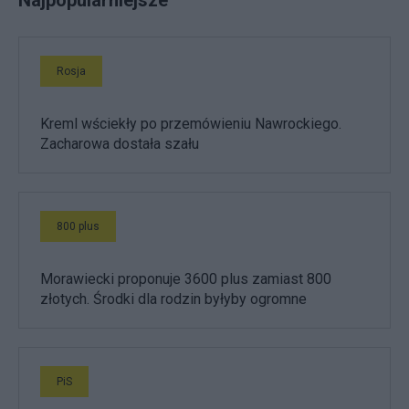
Rosja
Kreml wściekły po przemówieniu Nawrockiego.
Zacharowa dostała szału
800 plus
Morawiecki proponuje 3600 plus zamiast 800
złotych. Środki dla rodzin byłyby ogromne
PiS