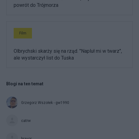
powrót do Trójmorza
Film
Olbrychski skarży się na rząd. "Napluł mi w twarz",
ale wystarczył list do Tuska
Blogi na ten temat
Grzegorz Wszołek - gw1990
catrw
bravor