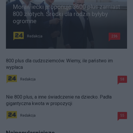
Morawiecki proponuje 3600 plus zamiast
800 złotych. Środki dla rodzin byłyby
ogromne
Redakcja
236
800 plus dla cudzoziemców. Wiemy, ile państwo im
wypłaca
Redakcja
58
Nie 800 plus, a inne świadczenie na dziecko. Padła
gigantyczna kwota w propozycji
Redakcja
55
Najpopularniejsze