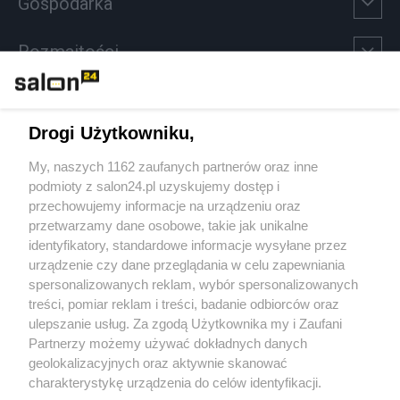
Gospodarka
Rozmaitości
Technologie
Drogi Użytkowniku,
Sport
My, naszych 1162 zaufanych partnerów oraz inne
podmioty z salon24.pl uzyskujemy dostęp i
Społeczeństwo
przechowujemy informacje na urządzeniu oraz
przetwarzamy dane osobowe, takie jak unikalne
Kultura
identyfikatory, standardowe informacje wysyłane przez
urządzenie czy dane przeglądania w celu zapewniania
spersonalizowanych reklam, wybór spersonalizowanych
treści, pomiar reklam i treści, badanie odbiorców oraz
ulepszanie usług. Za zgodą Użytkownika my i Zaufani
X
Facebook
Instagram
Youtube
Partnerzy możemy używać dokładnych danych
geolokalizacyjnych oraz aktywnie skanować
charakterystykę urządzenia do celów identyfikacji.