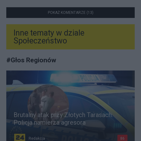
POKAŻ KOMENTARZE (13)
Inne tematy w dziale
Społeczeństwo
#
Głos Regionów
Brutalny atak przy Złotych Tarasach.
Policja namierza agresora
Redakcja
86