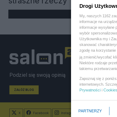
straszne rzeczy
Drogi Użytkow
My, naszych 1162 zau
informacje na urządze
informacje wysyłane 
wybór spersonalizowan
Użytkownika my i Zau
skanować charakterys
zgodę na korzystanie 
ją zmienić/wycofać kl
Niektóre rodzaje prz
takiemu przetwarzaniu
Podziel się swoją opinią
Zapoznaj się z poniż
internetowych. Szcze
Prywatności
i
Cookie
ZAŁÓŻ BLOG
PARTNERZY
X
Facebook
Instagram