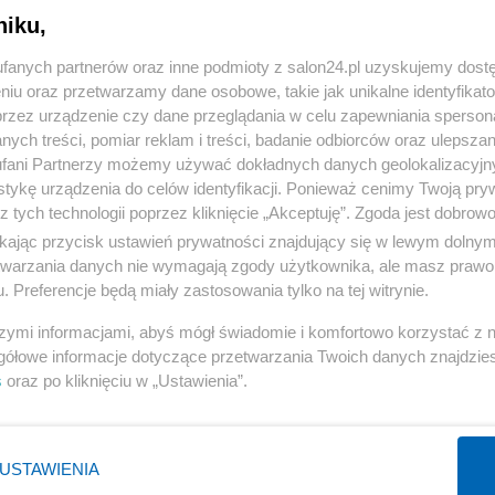
niku,
« WRÓĆ DO NOTKI
fanych partnerów oraz inne podmioty z salon24.pl uzyskujemy dost
niu oraz przetwarzamy dane osobowe, takie jak unikalne identyfikat
przez urządzenie czy dane przeglądania w celu zapewniania sperson
ych treści, pomiar reklam i treści, badanie odbiorców oraz ulepszan
fani Partnerzy możemy używać dokładnych danych geolokalizacyjn
tykę urządzenia do celów identyfikacji. Ponieważ cenimy Twoją pry
Polityka
Gospodarka
z tych technologii poprzez kliknięcie „Akceptuję”. Zgoda jest dobro
ikając przycisk ustawień prywatności znajdujący się w lewym dolny
Rosja
Biznes
etwarzania danych nie wymagają zgody użytkownika, ale masz prawo 
PiS
Pieniądze
. Preferencje będą miały zastosowania tylko na tej witrynie.
Rząd
Centralny Port Komunikacyjny
szymi informacjami, abyś mógł świadomie i komfortowo korzystać z
Prezydent
Inwestycje
gółowe informacje dotyczące przetwarzania Twoich danych znajdzi
s
oraz po kliknięciu w „Ustawienia”.
NATO
Podatki
WIĘCEJ
WIĘCEJ
USTAWIENIA