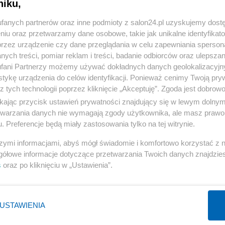
niku,
« WRÓĆ DO NOTKI
fanych partnerów oraz inne podmioty z salon24.pl uzyskujemy dost
niu oraz przetwarzamy dane osobowe, takie jak unikalne identyfikat
przez urządzenie czy dane przeglądania w celu zapewniania sperson
ych treści, pomiar reklam i treści, badanie odbiorców oraz ulepszan
fani Partnerzy możemy używać dokładnych danych geolokalizacyjn
tykę urządzenia do celów identyfikacji. Ponieważ cenimy Twoją pry
Polityka
Gospodarka
z tych technologii poprzez kliknięcie „Akceptuję”. Zgoda jest dobro
PiS
Biznes
ikając przycisk ustawień prywatności znajdujący się w lewym dolny
etwarzania danych nie wymagają zgody użytkownika, ale masz prawo 
Rząd
Pieniądze
. Preferencje będą miały zastosowania tylko na tej witrynie.
Prezydent
Centralny Port Komunikacyjny
szymi informacjami, abyś mógł świadomie i komfortowo korzystać z
NATO
Inwestycje
gółowe informacje dotyczące przetwarzania Twoich danych znajdzi
KO
Podatki
s
oraz po kliknięciu w „Ustawienia”.
WIĘCEJ
WIĘCEJ
USTAWIENIA