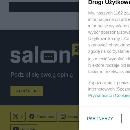
Drogi Użytkow
My, naszych 1162 zau
informacje na urządze
informacje wysyłane 
wybór spersonalizowan
Użytkownika my i Zau
skanować charakterys
zgodę na korzystanie 
ją zmienić/wycofać kl
Niektóre rodzaje prz
takiemu przetwarzaniu
Podziel się swoją opinią
Zapoznaj się z poniż
internetowych. Szcze
ZAŁÓŻ BLOG
Prywatności
i
Cookie
X
Facebook
Instagram
PARTNERZY
Youtube