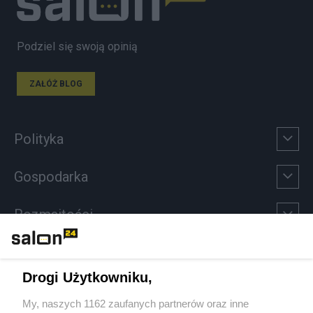
Podziel się swoją opinią
ZAŁÓŻ BLOG
Polityka
Gospodarka
Rozmaitości
Technologie
Drogi Użytkowniku,
Sport
My, naszych 1162 zaufanych partnerów oraz inne