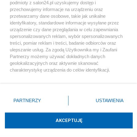
podmioty z salon24.pl uzyskujemy dostęp i
Społeczeństwo
przechowujemy informacje na urządzeniu oraz
przetwarzamy dane osobowe, takie jak unikalne
Kultura
identyfikatory, standardowe informacje wysyłane przez
urządzenie czy dane przeglądania w celu zapewniania
spersonalizowanych reklam, wybór spersonalizowanych
treści, pomiar reklam i treści, badanie odbiorców oraz
ulepszanie usług. Za zgodą Użytkownika my i Zaufani
X
Facebook
Instagram
Youtube
Partnerzy możemy używać dokładnych danych
geolokalizacyjnych oraz aktywnie skanować
charakterystykę urządzenia do celów identyfikacji.
Web Content Media sp. z o. o. © 2022
Ponieważ cenimy Twoją prywatność, prosimy o zgodę na
korzystanie z tych technologii poprzez kliknięcie
„Akceptuję”. Zgoda jest dobrowolna i zawsze możesz ją
Pomoc
O nas
Praca
Reklama
Kontakt
zmienić/wycofać klikając przycisk ustawień prywatności
PARTNERZY
USTAWIENIA
znajdujący się w lewym dolnym rogu strony
. Niektóre
rodzaje przetwarzania danych nie wymagają zgody
użytkownika, ale masz prawo sprzeciwić się takiemu
AKCEPTUJĘ
przetwarzaniu. Preferencje będą miały zastosowania tylko
Technologię dostarcza:
W3media.pl
na tej witrynie.