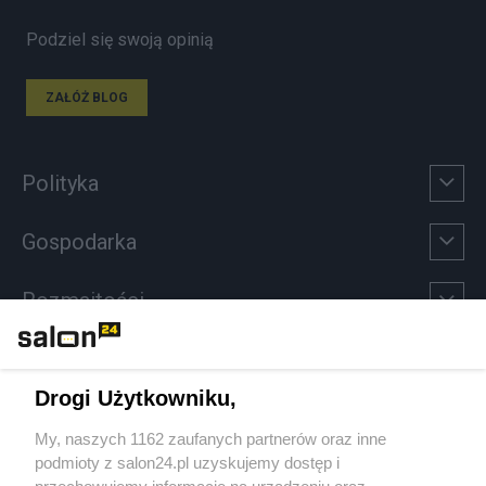
Podziel się swoją opinią
ZAŁÓŻ BLOG
Polityka
Gospodarka
Rozmaitości
Technologie
Drogi Użytkowniku,
Sport
My, naszych 1162 zaufanych partnerów oraz inne
podmioty z salon24.pl uzyskujemy dostęp i
Społeczeństwo