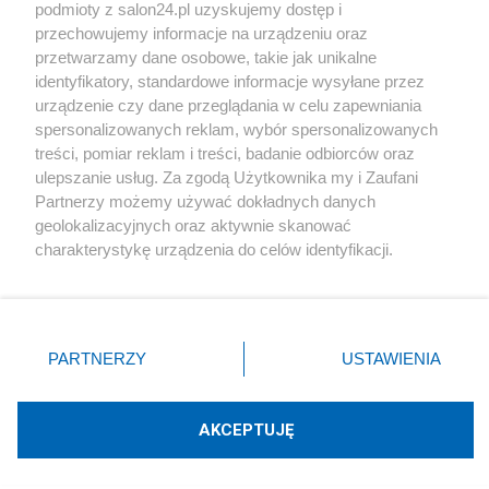
podmioty z salon24.pl uzyskujemy dostęp i
Społeczeństwo
przechowujemy informacje na urządzeniu oraz
przetwarzamy dane osobowe, takie jak unikalne
Kultura
identyfikatory, standardowe informacje wysyłane przez
urządzenie czy dane przeglądania w celu zapewniania
spersonalizowanych reklam, wybór spersonalizowanych
treści, pomiar reklam i treści, badanie odbiorców oraz
ulepszanie usług. Za zgodą Użytkownika my i Zaufani
X
Facebook
Instagram
Youtube
Partnerzy możemy używać dokładnych danych
geolokalizacyjnych oraz aktywnie skanować
charakterystykę urządzenia do celów identyfikacji.
Web Content Media sp. z o. o. © 2022
Ponieważ cenimy Twoją prywatność, prosimy o zgodę na
korzystanie z tych technologii poprzez kliknięcie
„Akceptuję”. Zgoda jest dobrowolna i zawsze możesz ją
Pomoc
O nas
Praca
Reklama
Kontakt
zmienić/wycofać klikając przycisk ustawień prywatności
PARTNERZY
USTAWIENIA
znajdujący się w lewym dolnym rogu strony
. Niektóre
rodzaje przetwarzania danych nie wymagają zgody
użytkownika, ale masz prawo sprzeciwić się takiemu
AKCEPTUJĘ
przetwarzaniu. Preferencje będą miały zastosowania tylko
Technologię dostarcza:
W3media.pl
na tej witrynie.