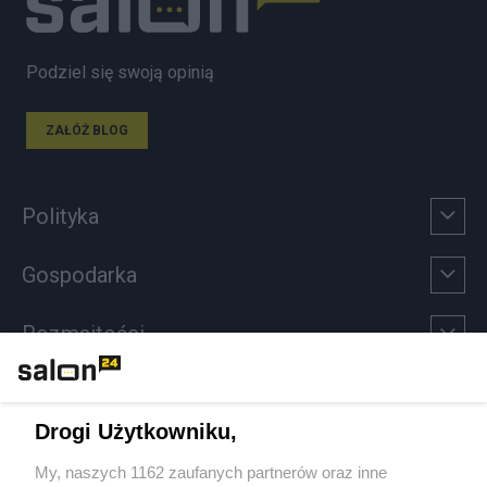
Podziel się swoją opinią
ZAŁÓŻ BLOG
Polityka
Gospodarka
Rozmaitości
Technologie
Drogi Użytkowniku,
Sport
My, naszych 1162 zaufanych partnerów oraz inne