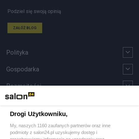
Podziel się swoją opinią
ZAŁÓŻ BLOG
Polityka
Gospodarka
Rozmaitości
Technologie
Drogi Użytkowniku,
Sport
My, naszych 1160 zaufanych partnerów oraz inne
podmioty z salon24.pl uzyskujemy dostęp i
Społeczeństwo