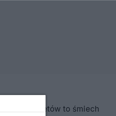
ja ws. kabaretów to śmiech