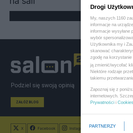
na sali"
Drogi Użytkow
My, naszych 1160 zau
informacje na urządze
informacje wysyłane 
wybór spersonalizowan
Użytkownika my i Zau
skanować charakterys
zgodę na korzystanie 
ją zmienić/wycofać kl
Niektóre rodzaje prz
takiemu przetwarzaniu
Podziel się swoją opinią
Zapoznaj się z poniż
internetowych. Szcze
Prywatności
i
Cookie
ZAŁÓŻ BLOG
PARTNERZY
X
Facebook
Instagram