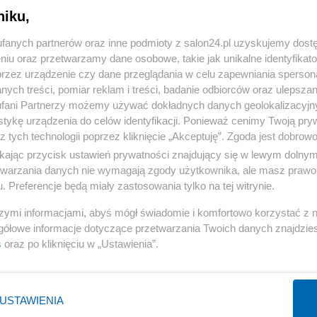
niku,
« WRÓĆ DO NOTKI
fanych partnerów oraz inne podmioty z salon24.pl uzyskujemy dost
niu oraz przetwarzamy dane osobowe, takie jak unikalne identyfikat
przez urządzenie czy dane przeglądania w celu zapewniania sperson
ych treści, pomiar reklam i treści, badanie odbiorców oraz ulepszan
fani Partnerzy możemy używać dokładnych danych geolokalizacyjn
tykę urządzenia do celów identyfikacji. Ponieważ cenimy Twoją pry
Polityka
Gospodarka
z tych technologii poprzez kliknięcie „Akceptuję”. Zgoda jest dobro
ikając przycisk ustawień prywatności znajdujący się w lewym dolny
PiS
Biznes
etwarzania danych nie wymagają zgody użytkownika, ale masz prawo 
Rząd
Pieniądze
. Preferencje będą miały zastosowania tylko na tej witrynie.
Prezydent
Centralny Port Komunikacyjny
szymi informacjami, abyś mógł świadomie i komfortowo korzystać z
NATO
Inwestycje
gółowe informacje dotyczące przetwarzania Twoich danych znajdzi
s
oraz po kliknięciu w „Ustawienia”.
KO
Podatki
WIĘCEJ
WIĘCEJ
USTAWIENIA