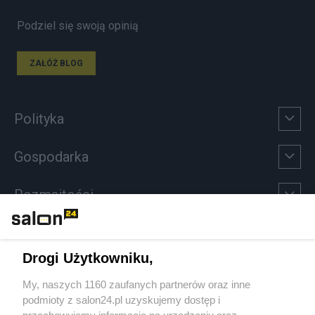
Podziel się swoją opinią
ZAŁÓŻ BLOG
Polityka
Gospodarka
Rozmaitości
Technologie
Drogi Użytkowniku,
Sport
My, naszych 1160 zaufanych partnerów oraz inne
podmioty z salon24.pl uzyskujemy dostęp i
Społeczeństwo