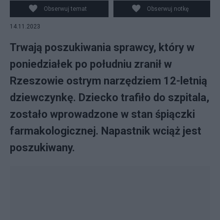
zdjęcie ilustracyjne
Obserwuj temat
Obserwuj notkę
14.11.2023
Trwają poszukiwania sprawcy, który w
poniedziałek po południu zranił w
Rzeszowie ostrym narzędziem 12-letnią
dziewczynkę. Dziecko trafiło do szpitala,
zostało wprowadzone w stan śpiączki
farmakologicznej. Napastnik wciąż jest
poszukiwany.