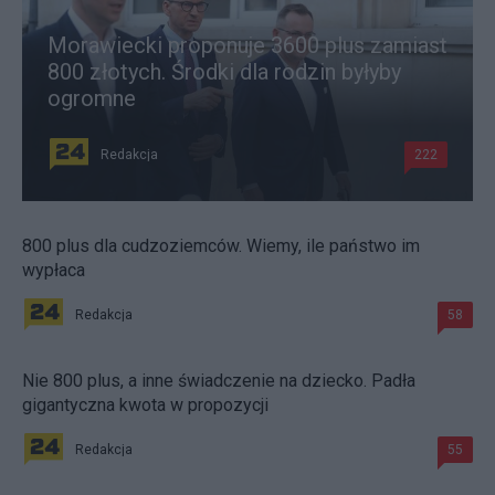
Morawiecki proponuje 3600 plus zamiast
800 złotych. Środki dla rodzin byłyby
ogromne
Redakcja
222
800 plus dla cudzoziemców. Wiemy, ile państwo im
wypłaca
Redakcja
58
Nie 800 plus, a inne świadczenie na dziecko. Padła
gigantyczna kwota w propozycji
Redakcja
55