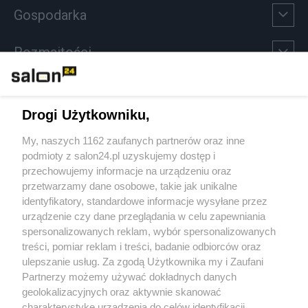
Gospodarka
Rozmaitości
Technologie
Drogi Użytkowniku,
Sport
My, naszych 1162 zaufanych partnerów oraz inne
podmioty z salon24.pl uzyskujemy dostęp i
Społeczeństwo
przechowujemy informacje na urządzeniu oraz
przetwarzamy dane osobowe, takie jak unikalne
Kultura
identyfikatory, standardowe informacje wysyłane przez
urządzenie czy dane przeglądania w celu zapewniania
spersonalizowanych reklam, wybór spersonalizowanych
treści, pomiar reklam i treści, badanie odbiorców oraz
ulepszanie usług. Za zgodą Użytkownika my i Zaufani
X
Facebook
Instagram
Youtube
Partnerzy możemy używać dokładnych danych
geolokalizacyjnych oraz aktywnie skanować
charakterystykę urządzenia do celów identyfikacji.