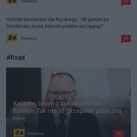
Redakcja
89
Hofman bezlitosny dla Kurskiego. "48 godzin po
Smoleńsku liczył, których posłów wyciągnąć"
Redakcja
85
#
Rząd
Karaoke, basen z kulkami i tańce
hulańce. Tak resort "przepalał" publiczną
kasę
Redakcja
60