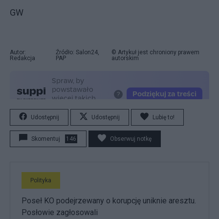
GW
Autor:
Źródło: Salon24,
© Artykuł jest chroniony prawem
Redakcja
PAP
autorskim
Udostępnij
Udostępnij
Lubię to!
Skomentuj
146
Obserwuj notkę
Polityka
Poseł KO podejrzewany o korupcję uniknie aresztu.
Posłowie zagłosowali