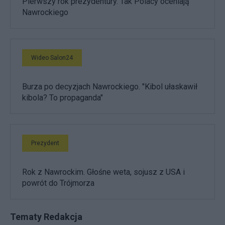
Pierwszy rok prezydentury. Tak Polacy oceniają
Nawrockiego
Wideo Salon24
Burza po decyzjach Nawrockiego. "Kibol ułaskawił
kibola? To propaganda"
Prezydent
Rok z Nawrockim. Głośne weta, sojusz z USA i
powrót do Trójmorza
Tematy Redakcja