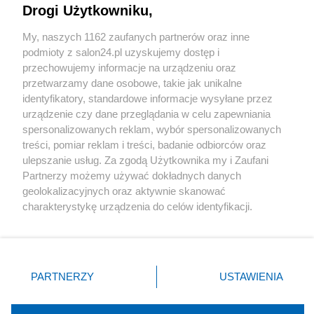
Drogi Użytkowniku,
Sport
My, naszych 1162 zaufanych partnerów oraz inne
podmioty z salon24.pl uzyskujemy dostęp i
Społeczeństwo
przechowujemy informacje na urządzeniu oraz
przetwarzamy dane osobowe, takie jak unikalne
Kultura
identyfikatory, standardowe informacje wysyłane przez
urządzenie czy dane przeglądania w celu zapewniania
spersonalizowanych reklam, wybór spersonalizowanych
treści, pomiar reklam i treści, badanie odbiorców oraz
ulepszanie usług. Za zgodą Użytkownika my i Zaufani
X
Facebook
Instagram
Youtube
Partnerzy możemy używać dokładnych danych
geolokalizacyjnych oraz aktywnie skanować
charakterystykę urządzenia do celów identyfikacji.
Web Content Media sp. z o. o. © 2022
Ponieważ cenimy Twoją prywatność, prosimy o zgodę na
korzystanie z tych technologii poprzez kliknięcie
„Akceptuję”. Zgoda jest dobrowolna i zawsze możesz ją
Pomoc
O nas
Praca
Reklama
Kontakt
zmienić/wycofać klikając przycisk ustawień prywatności
PARTNERZY
USTAWIENIA
znajdujący się w lewym dolnym rogu strony
. Niektóre
rodzaje przetwarzania danych nie wymagają zgody