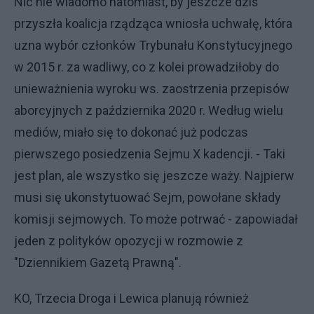
Nic nie wiadomo natomiast, by jeszcze dziś
przyszła koalicja rządząca wniosła uchwałę, która
uzna wybór członków Trybunału Konstytucyjnego
w 2015 r. za wadliwy, co z kolei prowadziłoby do
unieważnienia wyroku ws. zaostrzenia przepisów
aborcyjnych z października 2020 r. Według wielu
mediów, miało się to dokonać już podczas
pierwszego posiedzenia Sejmu X kadencji. - Taki
jest plan, ale wszystko się jeszcze waży. Najpierw
musi się ukonstytuować Sejm, powołane składy
komisji sejmowych. To może potrwać - zapowiadał
jeden z polityków opozycji w rozmowie z
"Dziennikiem Gazetą Prawną".
KO, Trzecia Droga i Lewica planują również