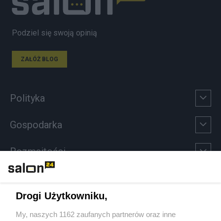
Podziel się swoją opinią
ZAŁÓŻ BLOG
Polityka
Gospodarka
Rozmaitości
Technologie
Drogi Użytkowniku,
Sport
My, naszych 1162 zaufanych partnerów oraz inne