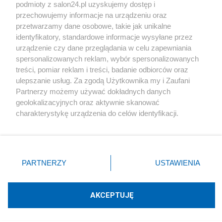
podmioty z salon24.pl uzyskujemy dostęp i
Społeczeństwo
przechowujemy informacje na urządzeniu oraz
przetwarzamy dane osobowe, takie jak unikalne
Kultura
identyfikatory, standardowe informacje wysyłane przez
urządzenie czy dane przeglądania w celu zapewniania
spersonalizowanych reklam, wybór spersonalizowanych
treści, pomiar reklam i treści, badanie odbiorców oraz
ulepszanie usług. Za zgodą Użytkownika my i Zaufani
X
Facebook
Instagram
Youtube
Partnerzy możemy używać dokładnych danych
geolokalizacyjnych oraz aktywnie skanować
charakterystykę urządzenia do celów identyfikacji.
Web Content Media sp. z o. o. © 2022
Ponieważ cenimy Twoją prywatność, prosimy o zgodę na
korzystanie z tych technologii poprzez kliknięcie
„Akceptuję”. Zgoda jest dobrowolna i zawsze możesz ją
Pomoc
O nas
Praca
Reklama
Kontakt
zmienić/wycofać klikając przycisk ustawień prywatności
PARTNERZY
USTAWIENIA
znajdujący się w lewym dolnym rogu strony
. Niektóre
rodzaje przetwarzania danych nie wymagają zgody
użytkownika, ale masz prawo sprzeciwić się takiemu
AKCEPTUJĘ
przetwarzaniu. Preferencje będą miały zastosowania tylko
Technologię dostarcza:
W3media.pl
na tej witrynie.