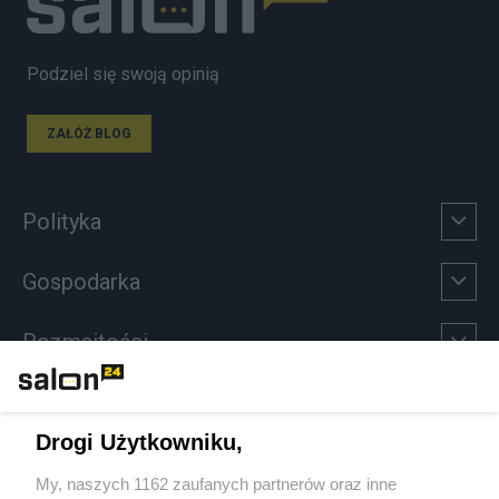
Podziel się swoją opinią
ZAŁÓŻ BLOG
Polityka
Gospodarka
Rozmaitości
Technologie
Drogi Użytkowniku,
Sport
My, naszych 1162 zaufanych partnerów oraz inne