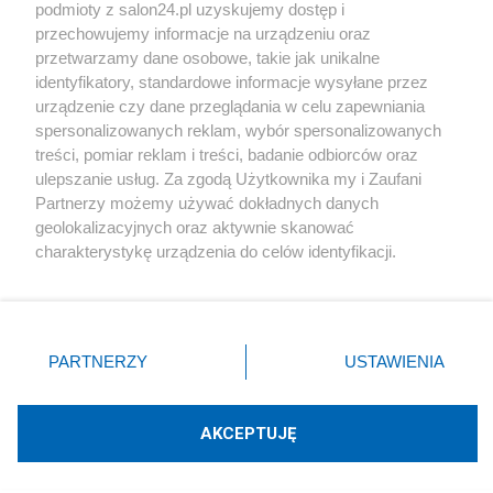
podmioty z salon24.pl uzyskujemy dostęp i
Społeczeństwo
przechowujemy informacje na urządzeniu oraz
przetwarzamy dane osobowe, takie jak unikalne
Kultura
identyfikatory, standardowe informacje wysyłane przez
urządzenie czy dane przeglądania w celu zapewniania
spersonalizowanych reklam, wybór spersonalizowanych
treści, pomiar reklam i treści, badanie odbiorców oraz
ulepszanie usług. Za zgodą Użytkownika my i Zaufani
X
Facebook
Instagram
Youtube
Partnerzy możemy używać dokładnych danych
geolokalizacyjnych oraz aktywnie skanować
charakterystykę urządzenia do celów identyfikacji.
Web Content Media sp. z o. o. © 2022
Ponieważ cenimy Twoją prywatność, prosimy o zgodę na
korzystanie z tych technologii poprzez kliknięcie
„Akceptuję”. Zgoda jest dobrowolna i zawsze możesz ją
Pomoc
O nas
Praca
Reklama
Kontakt
zmienić/wycofać klikając przycisk ustawień prywatności
PARTNERZY
USTAWIENIA
znajdujący się w lewym dolnym rogu strony
. Niektóre
rodzaje przetwarzania danych nie wymagają zgody
użytkownika, ale masz prawo sprzeciwić się takiemu
AKCEPTUJĘ
przetwarzaniu. Preferencje będą miały zastosowania tylko
Technologię dostarcza:
W3media.pl
na tej witrynie.