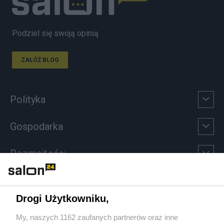
Podziel się swoją opinią
ZAŁÓŻ BLOG
Polityka
Gospodarka
Rozmaitości
Technologie
Drogi Użytkowniku,
Sport
My, naszych 1162 zaufanych partnerów oraz inne