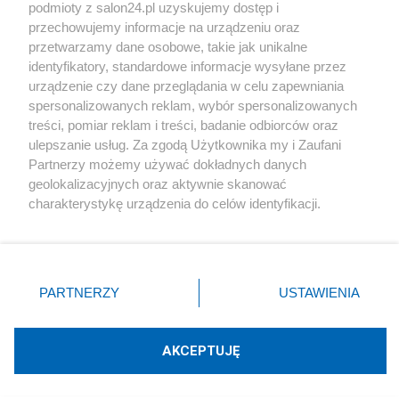
podmioty z salon24.pl uzyskujemy dostęp i
Społeczeństwo
przechowujemy informacje na urządzeniu oraz
przetwarzamy dane osobowe, takie jak unikalne
Kultura
identyfikatory, standardowe informacje wysyłane przez
urządzenie czy dane przeglądania w celu zapewniania
spersonalizowanych reklam, wybór spersonalizowanych
treści, pomiar reklam i treści, badanie odbiorców oraz
ulepszanie usług. Za zgodą Użytkownika my i Zaufani
X
Facebook
Instagram
Youtube
Partnerzy możemy używać dokładnych danych
geolokalizacyjnych oraz aktywnie skanować
charakterystykę urządzenia do celów identyfikacji.
Web Content Media sp. z o. o. © 2022
Ponieważ cenimy Twoją prywatność, prosimy o zgodę na
korzystanie z tych technologii poprzez kliknięcie
„Akceptuję”. Zgoda jest dobrowolna i zawsze możesz ją
Pomoc
O nas
Praca
Reklama
Kontakt
zmienić/wycofać klikając przycisk ustawień prywatności
PARTNERZY
USTAWIENIA
znajdujący się w lewym dolnym rogu strony
. Niektóre
rodzaje przetwarzania danych nie wymagają zgody
użytkownika, ale masz prawo sprzeciwić się takiemu
AKCEPTUJĘ
przetwarzaniu. Preferencje będą miały zastosowania tylko
Technologię dostarcza:
W3media.pl
na tej witrynie.