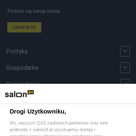
Podziel się swoją opinią
ZAŁÓŻ BLOG
Polityka
Gospodarka
Rozmaitości
Technologie
Drogi Użytkowniku,
Sport
My, naszych 1162 zaufanych partnerów oraz inne
podmioty z salon24.pl uzyskujemy dostęp i
Społeczeństwo