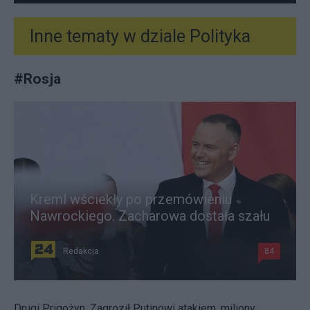
Inne tematy w dziale
Polityka
#
Rosja
Kreml wściekły po przemówieniu
Nawrockiego. Zacharowa dostała szału
Redakcja
84
Drugi Prigożyn. Zagroził Putinowi atakiem, miliony