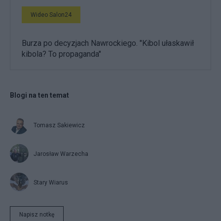
Wideo Salon24
Burza po decyzjach Nawrockiego. "Kibol ułaskawił
kibola? To propaganda"
Blogi na ten temat
Tomasz Sakiewicz
Jarosław Warzecha
Stary Wiarus
Napisz notkę