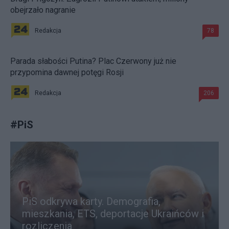
obejrzało nagranie
Redakcja
78
Parada słabości Putina? Plac Czerwony już nie
przypomina dawnej potęgi Rosji
Redakcja
206
#
PiS
PiS odkrywa karty. Demografia,
mieszkania, ETS, deportacje Ukraińców i
rozliczenia