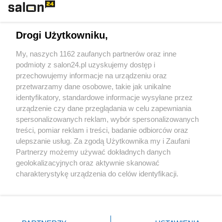
Technologie
Drogi Użytkowniku,
Sport
My, naszych 1162 zaufanych partnerów oraz inne
podmioty z salon24.pl uzyskujemy dostęp i
Społeczeństwo
przechowujemy informacje na urządzeniu oraz
przetwarzamy dane osobowe, takie jak unikalne
Kultura
identyfikatory, standardowe informacje wysyłane przez
urządzenie czy dane przeglądania w celu zapewniania
spersonalizowanych reklam, wybór spersonalizowanych
treści, pomiar reklam i treści, badanie odbiorców oraz
ulepszanie usług. Za zgodą Użytkownika my i Zaufani
X
Facebook
Instagram
Youtube
Partnerzy możemy używać dokładnych danych
geolokalizacyjnych oraz aktywnie skanować
charakterystykę urządzenia do celów identyfikacji.
Web Content Media sp. z o. o. © 2022
Ponieważ cenimy Twoją prywatność, prosimy o zgodę na
korzystanie z tych technologii poprzez kliknięcie
„Akceptuję”. Zgoda jest dobrowolna i zawsze możesz ją
Pomoc
O nas
Praca
Reklama
Kontakt
zmienić/wycofać klikając przycisk ustawień prywatności