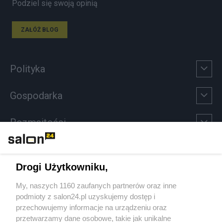
Podziel się swoją opinią
ZAŁÓŻ BLOG
Polityka
Gospodarka
Rozmaitości
Technologie
Drogi Użytkowniku,
Sport
My, naszych 1160 zaufanych partnerów oraz inne
podmioty z salon24.pl uzyskujemy dostęp i
Społeczeństwo
przechowujemy informacje na urządzeniu oraz
przetwarzamy dane osobowe, takie jak unikalne