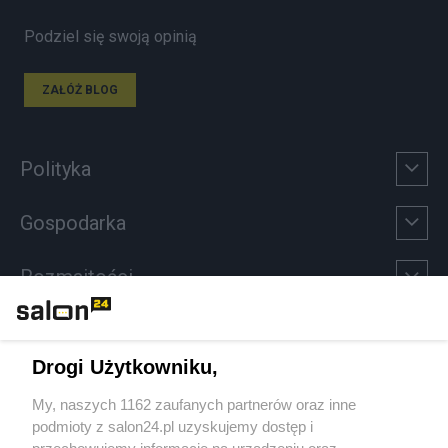
Podziel się swoją opinią
ZAŁÓŻ BLOG
Polityka
Gospodarka
Rozmaitości
Technologie
Drogi Użytkowniku,
Sport
My, naszych 1162 zaufanych partnerów oraz inne
podmioty z salon24.pl uzyskujemy dostęp i
Społeczeństwo