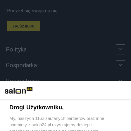
Podziel się swoją opinią
ZAŁÓŻ BLOG
Polityka
Gospodarka
Rozmaitości
Technologie
Drogi Użytkowniku,
Sport
My, naszych 1162 zaufanych partnerów oraz inne
podmioty z salon24.pl uzyskujemy dostęp i
Społeczeństwo