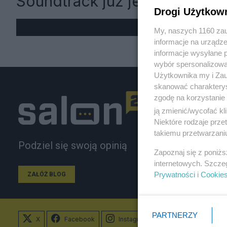
Soundtrack już jest
Drogi Użytkow
My, naszych 1160 zau
informacje na urządze
informacje wysyłane 
wybór spersonalizowan
Użytkownika my i Zau
skanować charakterys
zgodę na korzystanie 
ją zmienić/wycofać kl
Niektóre rodzaje prz
takiemu przetwarzaniu
Podziel się swoją opinią
Zapoznaj się z poniż
internetowych. Szcze
Prywatności
i
Cookie
ZAŁÓŻ BLOG
PARTNERZY
X
Facebook
Instagram