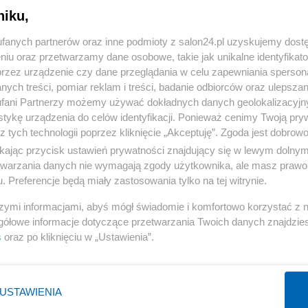
niku,
« WRÓĆ DO NOTKI
fanych partnerów oraz inne podmioty z salon24.pl uzyskujemy dost
niu oraz przetwarzamy dane osobowe, takie jak unikalne identyfikat
przez urządzenie czy dane przeglądania w celu zapewniania sperson
ych treści, pomiar reklam i treści, badanie odbiorców oraz ulepszan
fani Partnerzy możemy używać dokładnych danych geolokalizacyjn
tykę urządzenia do celów identyfikacji. Ponieważ cenimy Twoją pry
Polityka
Gospodarka
z tych technologii poprzez kliknięcie „Akceptuję”. Zgoda jest dobro
ikając przycisk ustawień prywatności znajdujący się w lewym dolny
PiS
Biznes
etwarzania danych nie wymagają zgody użytkownika, ale masz prawo 
Rząd
Pieniądze
. Preferencje będą miały zastosowania tylko na tej witrynie.
Prezydent
Centralny Port Komunikacyjny
szymi informacjami, abyś mógł świadomie i komfortowo korzystać z
NATO
Inwestycje
gółowe informacje dotyczące przetwarzania Twoich danych znajdzi
s
oraz po kliknięciu w „Ustawienia”.
KO
Podatki
WIĘCEJ
WIĘCEJ
USTAWIENIA