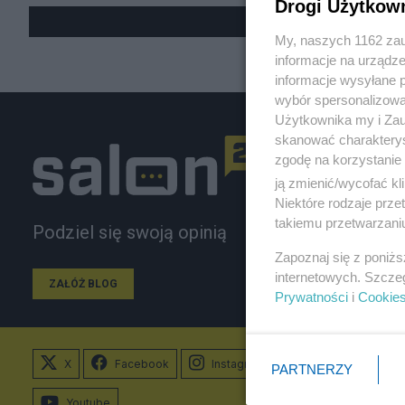
Drogi Użytkow
My, naszych 1162 zau
informacje na urządze
informacje wysyłane 
wybór spersonalizowan
Użytkownika my i Zau
skanować charakterys
zgodę na korzystanie 
ją zmienić/wycofać kl
Niektóre rodzaje prz
takiemu przetwarzaniu
Podziel się swoją opinią
Zapoznaj się z poniż
internetowych. Szcze
ZAŁÓŻ BLOG
Prywatności
i
Cookie
X
Facebook
Instagram
PARTNERZY
Youtube