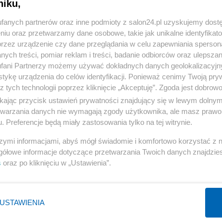
niku,
« WRÓĆ DO NOTKI
fanych partnerów oraz inne podmioty z salon24.pl uzyskujemy dost
niu oraz przetwarzamy dane osobowe, takie jak unikalne identyfikat
przez urządzenie czy dane przeglądania w celu zapewniania sperson
ych treści, pomiar reklam i treści, badanie odbiorców oraz ulepszan
fani Partnerzy możemy używać dokładnych danych geolokalizacyjn
tykę urządzenia do celów identyfikacji. Ponieważ cenimy Twoją pry
Polityka
Gospodarka
z tych technologii poprzez kliknięcie „Akceptuję”. Zgoda jest dobro
PiS
Biznes
ikając przycisk ustawień prywatności znajdujący się w lewym dolny
etwarzania danych nie wymagają zgody użytkownika, ale masz prawo 
Rząd
Pieniądze
. Preferencje będą miały zastosowania tylko na tej witrynie.
Prezydent
Centralny Port Komunikacyjny
szymi informacjami, abyś mógł świadomie i komfortowo korzystać z
NATO
Inwestycje
gółowe informacje dotyczące przetwarzania Twoich danych znajdzi
KO
Podatki
s
oraz po kliknięciu w „Ustawienia”.
WIĘCEJ
WIĘCEJ
USTAWIENIA