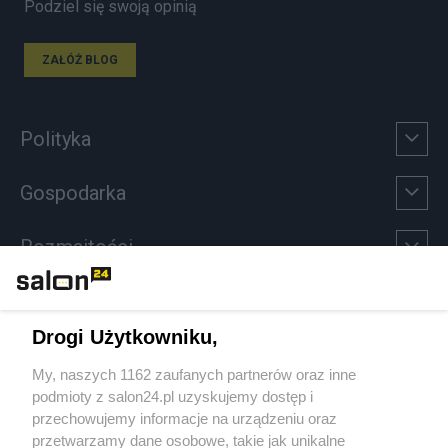
Podziel się swoją opinią
ZAŁÓŻ BLOG
Polityka
Gospodarka
Rozmaitości
Technologie
Drogi Użytkowniku,
Sport
My, naszych 1162 zaufanych partnerów oraz inne
podmioty z salon24.pl uzyskujemy dostęp i
Społeczeństwo
przechowujemy informacje na urządzeniu oraz
przetwarzamy dane osobowe, takie jak unikalne