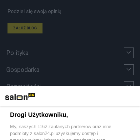
Podziel się swoją opinią
ZAŁÓŻ BLOG
Polityka
Gospodarka
Rozmaitości
Technologie
Drogi Użytkowniku,
Sport
My, naszych 1162 zaufanych partnerów oraz inne
podmioty z salon24.pl uzyskujemy dostęp i
Społeczeństwo