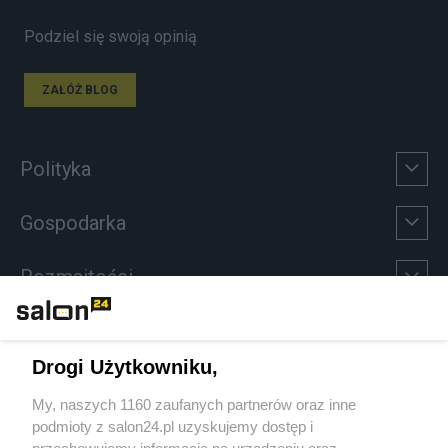
Podziel się swoją opinią
ZAŁÓŻ BLOG
Polityka
Gospodarka
Rozmaitości
Technologie
Drogi Użytkowniku,
Sport
My, naszych 1160 zaufanych partnerów oraz inne
podmioty z salon24.pl uzyskujemy dostęp i
Społeczeństwo