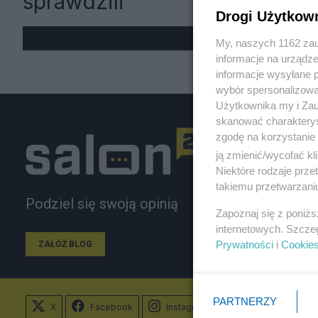
sprawdzili
Drogi Użytkow
My, naszych 1162 zau
informacje na urządze
informacje wysyłane 
wybór spersonalizowan
Użytkownika my i Zau
skanować charakterys
zgodę na korzystanie 
ją zmienić/wycofać kl
Niektóre rodzaje prz
takiemu przetwarzaniu
Podziel się swoją opinią
Zapoznaj się z poniż
internetowych. Szcze
Prywatności
i
Cookie
ZAŁÓŻ BLOG
PARTNERZY
X
Facebook
Instagram