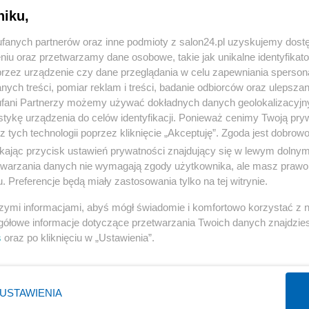
niku,
« WRÓĆ DO NOTKI
fanych partnerów oraz inne podmioty z salon24.pl uzyskujemy dost
niu oraz przetwarzamy dane osobowe, takie jak unikalne identyfikat
przez urządzenie czy dane przeglądania w celu zapewniania sperson
ych treści, pomiar reklam i treści, badanie odbiorców oraz ulepszan
fani Partnerzy możemy używać dokładnych danych geolokalizacyjn
tykę urządzenia do celów identyfikacji. Ponieważ cenimy Twoją pry
Polityka
Gospodarka
z tych technologii poprzez kliknięcie „Akceptuję”. Zgoda jest dobro
ikając przycisk ustawień prywatności znajdujący się w lewym dolny
Rosja
Biznes
etwarzania danych nie wymagają zgody użytkownika, ale masz prawo 
PiS
Pieniądze
. Preferencje będą miały zastosowania tylko na tej witrynie.
Rząd
Centralny Port Komunikacyjny
szymi informacjami, abyś mógł świadomie i komfortowo korzystać z
Prezydent
Inwestycje
gółowe informacje dotyczące przetwarzania Twoich danych znajdzi
s
oraz po kliknięciu w „Ustawienia”.
NATO
Podatki
WIĘCEJ
WIĘCEJ
USTAWIENIA