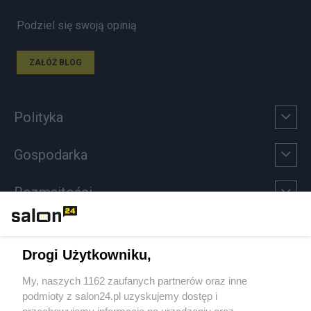
Podziel się swoją opinią
ZAŁÓŻ BLOG
Polityka
Gospodarka
Rozmaitości
Technologie
Drogi Użytkowniku,
Sport
My, naszych 1162 zaufanych partnerów oraz inne
podmioty z salon24.pl uzyskujemy dostęp i
Społeczeństwo