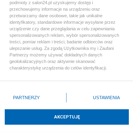
podmioty z salon24.pl uzyskujemy dostęp i
Społeczeństwo
przechowujemy informacje na urządzeniu oraz
przetwarzamy dane osobowe, takie jak unikalne
Kultura
identyfikatory, standardowe informacje wysyłane przez
urządzenie czy dane przeglądania w celu zapewniania
spersonalizowanych reklam, wybór spersonalizowanych
treści, pomiar reklam i treści, badanie odbiorców oraz
ulepszanie usług. Za zgodą Użytkownika my i Zaufani
X
Facebook
Instagram
Youtube
Partnerzy możemy używać dokładnych danych
geolokalizacyjnych oraz aktywnie skanować
charakterystykę urządzenia do celów identyfikacji.
Web Content Media sp. z o. o. © 2022
Ponieważ cenimy Twoją prywatność, prosimy o zgodę na
korzystanie z tych technologii poprzez kliknięcie
„Akceptuję”. Zgoda jest dobrowolna i zawsze możesz ją
Pomoc
O nas
Praca
Reklama
Kontakt
zmienić/wycofać klikając przycisk ustawień prywatności
PARTNERZY
USTAWIENIA
znajdujący się w lewym dolnym rogu strony
. Niektóre
rodzaje przetwarzania danych nie wymagają zgody
użytkownika, ale masz prawo sprzeciwić się takiemu
AKCEPTUJĘ
przetwarzaniu. Preferencje będą miały zastosowania tylko
Technologię dostarcza:
W3media.pl
na tej witrynie.