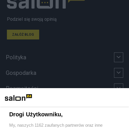
Podziel się swoją opinią
ZAŁÓŻ BLOG
Polityka
Gospodarka
Rozmaitości
Technologie
Drogi Użytkowniku,
Sport
My, naszych 1162 zaufanych partnerów oraz inne