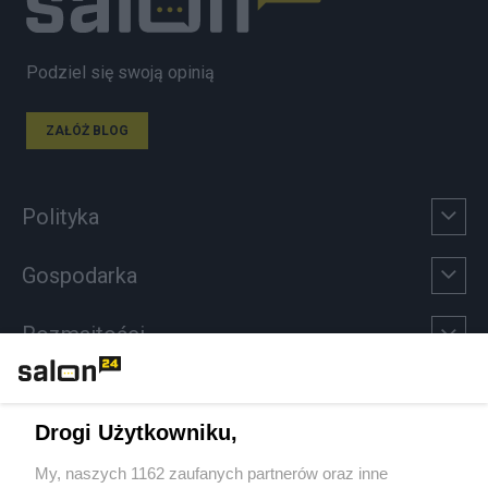
Podziel się swoją opinią
ZAŁÓŻ BLOG
Polityka
Gospodarka
Rozmaitości
Technologie
Drogi Użytkowniku,
Sport
My, naszych 1162 zaufanych partnerów oraz inne