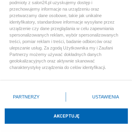
podmioty z salon24.pl uzyskujemy dostęp i
Społeczeństwo
przechowujemy informacje na urządzeniu oraz
przetwarzamy dane osobowe, takie jak unikalne
Kultura
identyfikatory, standardowe informacje wysyłane przez
urządzenie czy dane przeglądania w celu zapewniania
spersonalizowanych reklam, wybór spersonalizowanych
treści, pomiar reklam i treści, badanie odbiorców oraz
ulepszanie usług. Za zgodą Użytkownika my i Zaufani
X
Facebook
Instagram
Youtube
Partnerzy możemy używać dokładnych danych
geolokalizacyjnych oraz aktywnie skanować
charakterystykę urządzenia do celów identyfikacji.
Web Content Media sp. z o. o. © 2022
Ponieważ cenimy Twoją prywatność, prosimy o zgodę na
korzystanie z tych technologii poprzez kliknięcie
„Akceptuję”. Zgoda jest dobrowolna i zawsze możesz ją
Pomoc
O nas
Praca
Reklama
Kontakt
zmienić/wycofać klikając przycisk ustawień prywatności
PARTNERZY
USTAWIENIA
znajdujący się w lewym dolnym rogu strony
. Niektóre
rodzaje przetwarzania danych nie wymagają zgody
użytkownika, ale masz prawo sprzeciwić się takiemu
AKCEPTUJĘ
przetwarzaniu. Preferencje będą miały zastosowania tylko
Technologię dostarcza:
W3media.pl
na tej witrynie.