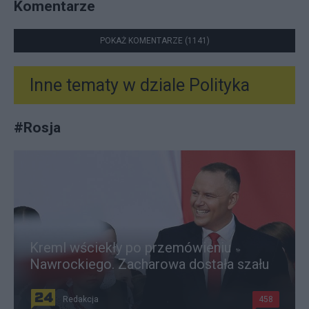
Komentarze
POKAŻ KOMENTARZE (1141)
Inne tematy w dziale
Polityka
#
Rosja
Kreml wściekły po przemówieniu
Nawrockiego. Zacharowa dostała szału
Redakcja
458