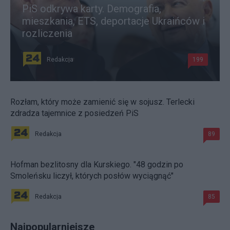
PiS odkrywa karty. Demografia,
mieszkania, ETS, deportacje Ukraińców i
rozliczenia
Redakcja
199
Rozłam, który może zamienić się w sojusz. Terlecki
zdradza tajemnice z posiedzeń PiS
Redakcja
89
Hofman bezlitosny dla Kurskiego. "48 godzin po
Smoleńsku liczył, których posłów wyciągnąć"
Redakcja
85
Najpopularniejsze