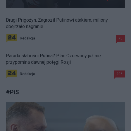
Drugi Prigożyn. Zagroził Putinowi atakiem, miliony
obejrzało nagranie
Redakcja
78
Parada słabości Putina? Plac Czerwony już nie
przypomina dawnej potęgi Rosji
Redakcja
206
#
PiS