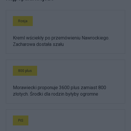
Rosja
Kreml wściekły po przemówieniu Nawrockiego.
Zacharowa dostała szału
800 plus
Morawiecki proponuje 3600 plus zamiast 800
złotych. Środki dla rodzin byłyby ogromne
PiS