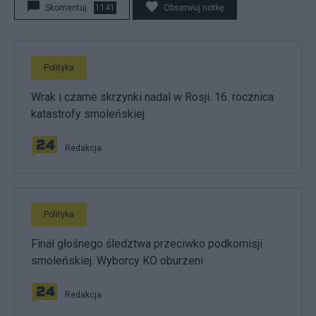
Skomentuj
1141
Obserwuj notkę
Polityka
Wrak i czarne skrzynki nadal w Rosji. 16. rocznica
katastrofy smoleńskiej
Redakcja
Polityka
Finał głośnego śledztwa przeciwko podkomisji
smoleńskiej. Wyborcy KO oburzeni
Redakcja