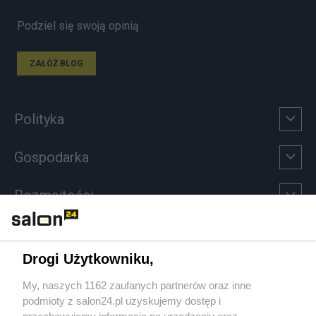
Podziel się swoją opinią
ZAŁÓŻ BLOG
Polityka
Gospodarka
Rozmaitości
Technologie
Drogi Użytkowniku,
Sport
My, naszych 1162 zaufanych partnerów oraz inne
podmioty z salon24.pl uzyskujemy dostęp i
Społeczeństwo