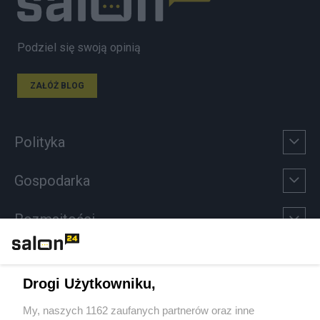
Podziel się swoją opinią
ZAŁÓŻ BLOG
Polityka
Gospodarka
Rozmaitości
Technologie
Drogi Użytkowniku,
Sport
My, naszych 1162 zaufanych partnerów oraz inne