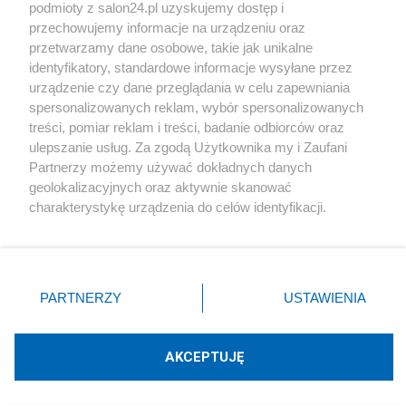
podmioty z salon24.pl uzyskujemy dostęp i
Społeczeństwo
przechowujemy informacje na urządzeniu oraz
przetwarzamy dane osobowe, takie jak unikalne
Kultura
identyfikatory, standardowe informacje wysyłane przez
urządzenie czy dane przeglądania w celu zapewniania
spersonalizowanych reklam, wybór spersonalizowanych
treści, pomiar reklam i treści, badanie odbiorców oraz
ulepszanie usług. Za zgodą Użytkownika my i Zaufani
X
Facebook
Instagram
Youtube
Partnerzy możemy używać dokładnych danych
geolokalizacyjnych oraz aktywnie skanować
charakterystykę urządzenia do celów identyfikacji.
Web Content Media sp. z o. o. © 2022
Ponieważ cenimy Twoją prywatność, prosimy o zgodę na
korzystanie z tych technologii poprzez kliknięcie
„Akceptuję”. Zgoda jest dobrowolna i zawsze możesz ją
Pomoc
O nas
Praca
Reklama
Kontakt
zmienić/wycofać klikając przycisk ustawień prywatności
PARTNERZY
USTAWIENIA
znajdujący się w lewym dolnym rogu strony
. Niektóre
rodzaje przetwarzania danych nie wymagają zgody
użytkownika, ale masz prawo sprzeciwić się takiemu
AKCEPTUJĘ
przetwarzaniu. Preferencje będą miały zastosowania tylko
Technologię dostarcza:
W3media.pl
na tej witrynie.