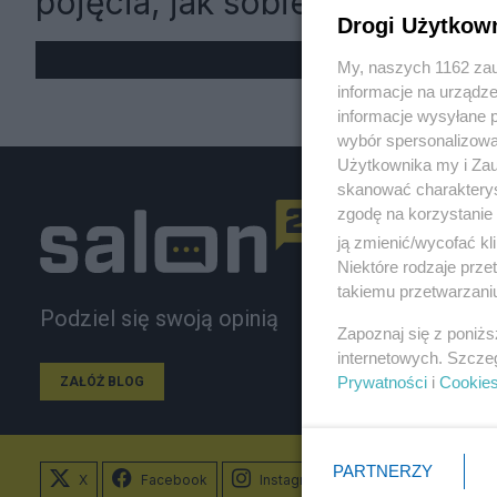
pojęcia, jak sobie szkodzi"
Drogi Użytkow
My, naszych 1162 zau
informacje na urządze
informacje wysyłane 
wybór spersonalizowan
Użytkownika my i Zau
skanować charakterys
zgodę na korzystanie 
ją zmienić/wycofać kl
Niektóre rodzaje prz
takiemu przetwarzaniu
Podziel się swoją opinią
Zapoznaj się z poniż
internetowych. Szcze
Prywatności
i
Cookie
ZAŁÓŻ BLOG
PARTNERZY
X
Facebook
Instagram