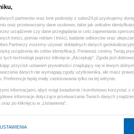
niku,
« WRÓĆ DO NOTKI
fanych partnerów oraz inne podmioty z salon24.pl uzyskujemy dost
niu oraz przetwarzamy dane osobowe, takie jak unikalne identyfikat
przez urządzenie czy dane przeglądania w celu zapewniania sperson
ych treści, pomiar reklam i treści, badanie odbiorców oraz ulepszan
fani Partnerzy możemy używać dokładnych danych geolokalizacyjn
tykę urządzenia do celów identyfikacji. Ponieważ cenimy Twoją pry
Polityka
Gospodarka
z tych technologii poprzez kliknięcie „Akceptuję”. Zgoda jest dobro
ikając przycisk ustawień prywatności znajdujący się w lewym dolny
Rosja
Biznes
etwarzania danych nie wymagają zgody użytkownika, ale masz prawo 
PiS
Pieniądze
. Preferencje będą miały zastosowania tylko na tej witrynie.
Rząd
Centralny Port Komunikacyjny
szymi informacjami, abyś mógł świadomie i komfortowo korzystać z
Prezydent
Inwestycje
gółowe informacje dotyczące przetwarzania Twoich danych znajdzi
s
oraz po kliknięciu w „Ustawienia”.
NATO
Podatki
WIĘCEJ
WIĘCEJ
USTAWIENIA