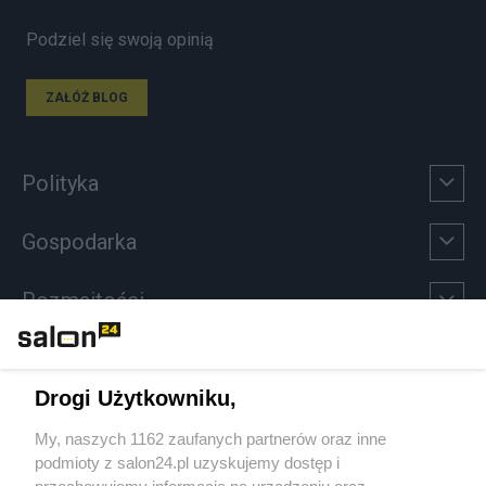
Podziel się swoją opinią
ZAŁÓŻ BLOG
Polityka
Gospodarka
Rozmaitości
Technologie
Drogi Użytkowniku,
Sport
My, naszych 1162 zaufanych partnerów oraz inne
podmioty z salon24.pl uzyskujemy dostęp i
Społeczeństwo