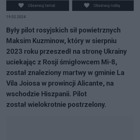
rosyjskiego śmigłowca Mi-8, który w sierpniu br.
Obserwuj temat
Obserwuj notkę
działając w porozumieniu ze służbami ukraińskimi,
19.02.2024
przeleciał tą maszyną na terytorium Ukrainy i oddał się
w ręce władz.
Były pilot rosyjskich sił powietrznych
Maksim Kuzminow, który w sierpniu
2023 roku przeszedł na stronę Ukrainy
uciekając z Rosji śmigłowcem Mi-8,
został znaleziony martwy w gminie La
Vila Joiosa w prowincji Alicante, na
wschodzie Hiszpanii. Pilot
został wielokrotnie postrzelony.