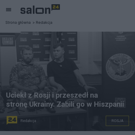
Strona główna
Redakcja
Uciekł z Rosji i przeszedł na
stronę Ukrainy. Zabili go w Hiszpanii
Redakcja
ROSJA
na zdjęciu: Kapitan Maksim Kuzminow (z prawej), pilot