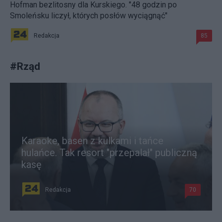
Hofman bezlitosny dla Kurskiego. "48 godzin po
Smoleńsku liczył, których posłów wyciągnąć"
Redakcja
85
#
Rząd
Karaoke, basen z kulkami i tańce
hulańce. Tak resort "przepalał" publiczną
kasę
Redakcja
70