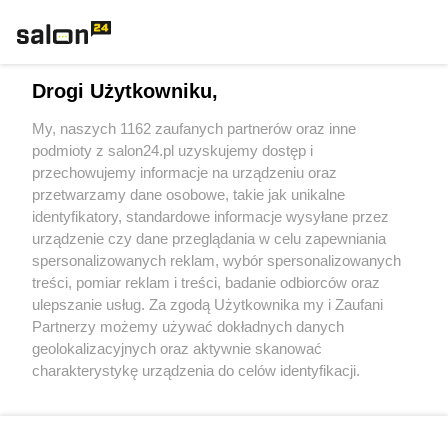
Rozmaitości
Technologie
Drogi Użytkowniku,
Sport
My, naszych 1162 zaufanych partnerów oraz inne
podmioty z salon24.pl uzyskujemy dostęp i
Społeczeństwo
przechowujemy informacje na urządzeniu oraz
przetwarzamy dane osobowe, takie jak unikalne
Kultura
identyfikatory, standardowe informacje wysyłane przez
urządzenie czy dane przeglądania w celu zapewniania
spersonalizowanych reklam, wybór spersonalizowanych
treści, pomiar reklam i treści, badanie odbiorców oraz
ulepszanie usług. Za zgodą Użytkownika my i Zaufani
X
Facebook
Instagram
Youtube
Partnerzy możemy używać dokładnych danych
geolokalizacyjnych oraz aktywnie skanować
charakterystykę urządzenia do celów identyfikacji.
Web Content Media sp. z o. o. © 2022
Ponieważ cenimy Twoją prywatność, prosimy o zgodę na
korzystanie z tych technologii poprzez kliknięcie
„Akceptuję”. Zgoda jest dobrowolna i zawsze możesz ją
Pomoc
O nas
Praca
Reklama
Kontakt