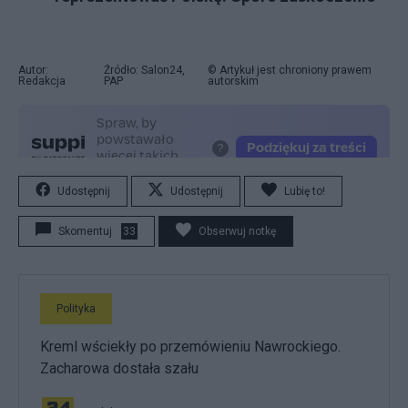
Autor:
Źródło: Salon24,
© Artykuł jest chroniony prawem
Redakcja
PAP
autorskim
Udostępnij
Udostępnij
Lubię to!
Skomentuj
33
Obserwuj notkę
Polityka
Kreml wściekły po przemówieniu Nawrockiego.
Zacharowa dostała szału