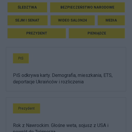
ŚLEDZTWA
BEZPIECZEŃSTWO NARODOWE
SEJM I SENAT
WIDEO SALON24
MEDIA
PREZYDENT
PIENIĄDZE
PiS
PiS odkrywa karty. Demografia, mieszkania, ETS,
deportacje Ukraińców i rozliczenia
Prezydent
Rok z Nawrockim. Głośne weta, sojusz z USA i
powrót do Trójmorza