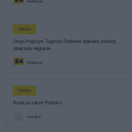
Redakcja
Polityka
Drugi Prigożyn. Zagroził Putinowi atakiem, miliony
obejrzało nagranie
Redakcja
Polityka
Rosja po carze Putinie I
marek.w