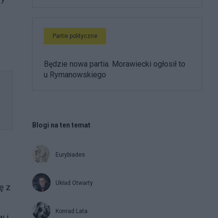
Partie polityczne
Będzie nowa partia. Morawiecki ogłosił to
u Rymanowskiego
Blogi na ten temat
Eurybiades
Układ Otwarty
ę z
Konrad Lata
w i