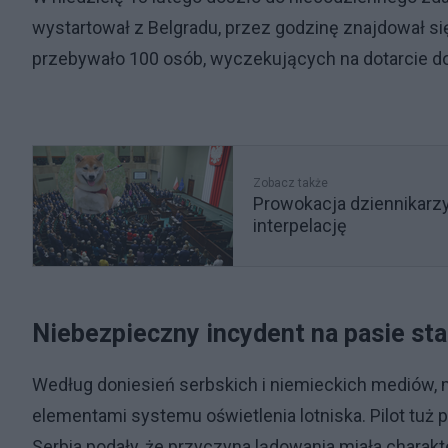
wystartował z Belgradu, przez godzinę znajdował si
przebywało 100 osób, wyczekujących na dotarcie d
Zobacz także
Prowokacja dziennikarzy.
interpelację
Niebezpieczny incydent na pasie s
Według doniesień serbskich i niemieckich mediów, ma
elementami systemu oświetlenia lotniska. Pilot tuż p
Serbia podały, że przyczyna lądowania miała charakter