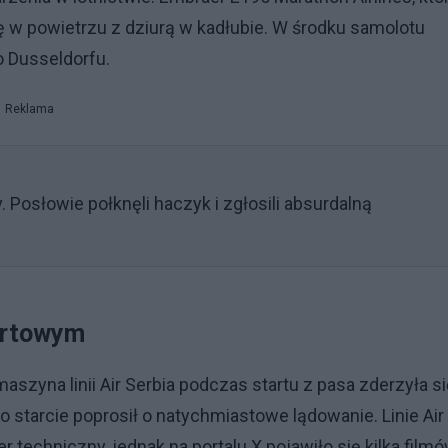
ę w powietrzu z dziurą w kadłubie. W środku samolotu
o Dusseldorfu.
Reklama
 Posłowie połknęli haczyk i zgłosili absurdalną
tartowym
szyna linii Air Serbia podczas startu z pasa zderzyła si
o starcie poprosił o natychmiastowe lądowanie. Linie Air
 techniczny, jednak na portalu X pojawiło się kilka filmó