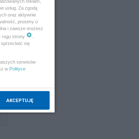
alizowanych reklam,
ie usług. Za zgodą
ych oraz aktywnie
watność, prosimy o
wolna i zawsze możesz
m rogu strony
.
sprzeciwić się
 naszych serwisów
esz w
Polityce
AKCEPTUJĘ
dy