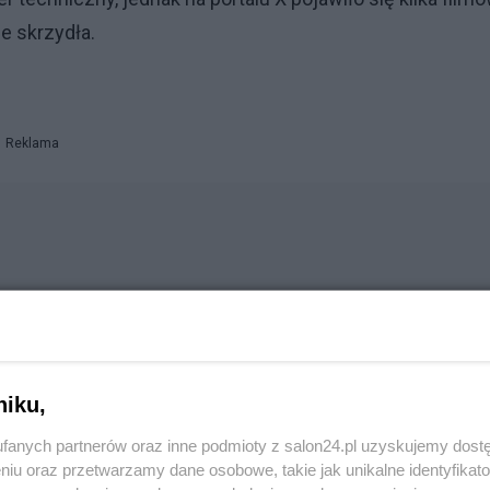
e skrzydła.
Reklama
i wrócili do bezpiecznego lądowania. Nikt na pokładzie n
.
niku,
fanych partnerów oraz inne podmioty z salon24.pl uzyskujemy dost
niu oraz przetwarzamy dane osobowe, takie jak unikalne identyfikat