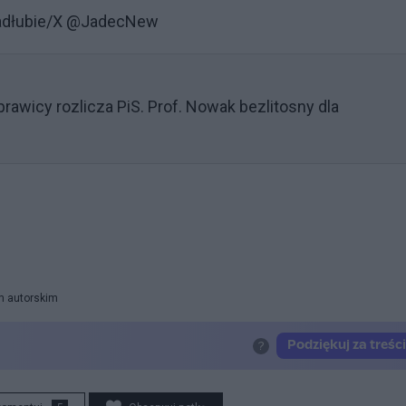
w kadłubie/X @JadecNew
prawicy rozlicza PiS. Prof. Nowak bezlitosny dla
m autorskim