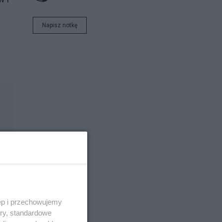
Napisz notkę
ie
ęp i przechowujemy
ory, standardowe