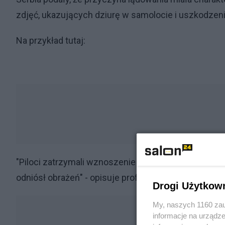
zdjęć, ukazujących dziurę w samolocie i uszkodzeni
Na przykład tutaj:
"Piloci zatrzymali wznoszenie na niższej wysokości 
odniósł obrażeń" - opisuje profil o lotnictwie Jacdec
Drogi Użytkow
My, naszych 1160 zau
informacje na urządze