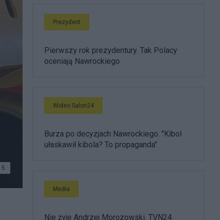
Prezydent
Pierwszy rok prezydentury. Tak Polacy
oceniają Nawrockiego
Wideo Salon24
Burza po decyzjach Nawrockiego. "Kibol
ułaskawił kibola? To propaganda"
5
Media
Nie żyje Andrzej Morozowski. TVN24