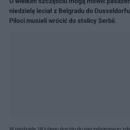
O wielkim szczęściu mogą mówić pasażerow
niedzielę leciał z Belgradu do Dusseldor
Piloci musieli wrócić do stolicy Serbii.
W niedzielę 18 lutego doszło do niecodziennego zdar