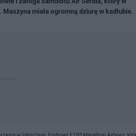
ie i załoga samolotu Air Serbia, który w
fu. Maszyna miała ogromną dziurę w kadłubie.
zenia w lotnictwie. Embraer E195 Marathon Airlines, któ