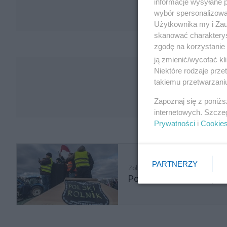
informacje wysyłane 
wybór spersonalizowan
Użytkownika my i Zau
skanować charakterys
zgodę na korzystanie 
ją zmienić/wycofać kl
Niektóre rodzaje prz
takiemu przetwarzaniu
Zapoznaj się z poniż
internetowych. Szcze
Prywatności
i
Cookie
PARTNERZY
Zobacz także
Polska zostanie komplet