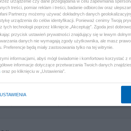
przez urządzenie czy dane przeglądania w celu zapewniania sperson
ych treści, pomiar reklam i treści, badanie odbiorców oraz ulepszan
fani Partnerzy możemy używać dokładnych danych geolokalizacyjn
tykę urządzenia do celów identyfikacji. Ponieważ cenimy Twoją pry
Reklama
z tych technologii poprzez kliknięcie „Akceptuję”. Zgoda jest dobro
ikając przycisk ustawień prywatności znajdujący się w lewym dolny
etwarzania danych nie wymagają zgody użytkownika, ale masz prawo 
. Preferencje będą miały zastosowania tylko na tej witrynie.
szymi informacjami, abyś mógł świadomie i komfortowo korzystać z
gółowe informacje dotyczące przetwarzania Twoich danych znajdzi
s
oraz po kliknięciu w „Ustawienia”.
USTAWIENIA
nie sparaliżowana. Rolnicy zapowiedzieli masowe bloka