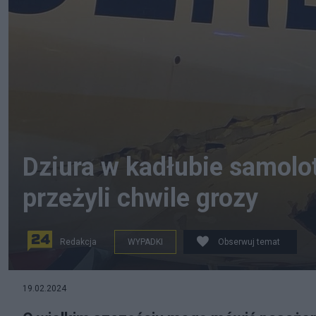
Dziura w kadłubie samolot
przeżyli chwile grozy
Redakcja
WYPADKI
Obserwuj temat
19.02.2024